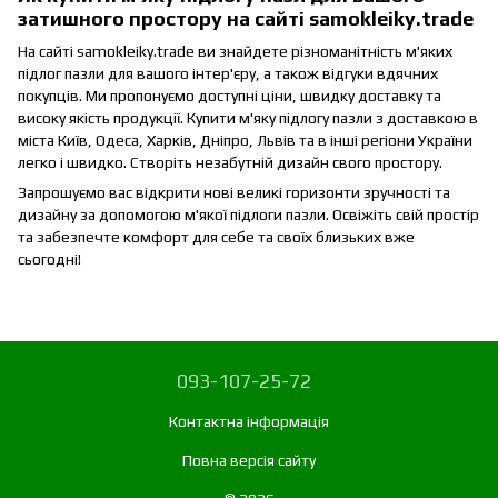
затишного простору на сайті samokleiky.trade
На сайті samokleiky.trade ви знайдете різноманітність м'яких
підлог пазли для вашого інтер'єру, а також відгуки вдячних
покупців. Ми пропонуємо доступні ціни, швидку доставку та
високу якість продукції. Купити м'яку підлогу пазли з доставкою в
міста Київ, Одеса, Харків, Дніпро, Львів та в інші регіони України
легко і швидко. Створіть незабутній дизайн свого простору.
Запрошуємо вас відкрити нові великі горизонти зручності та
дизайну за допомогою м'якої підлоги пазли. Освіжіть свій простір
та забезпечте комфорт для себе та своїх близьких вже
сьогодні!
093-107-25-72
Контактна інформація
Повна версія сайту