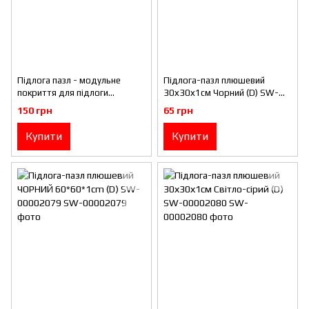
Підлога пазл - модульне
Підлога-пазл плюшевий
покриття для підлоги
30х30х1см Чорний (D) SW-
600x600x10мм Чорне (МР15)
00002078
150 грн
65 грн
SW-00001169
Купити
Купити