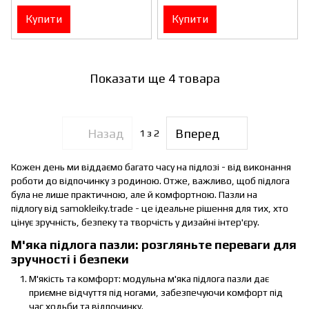
Купити
Купити
Показати ще 4 товара
Назад
Вперед
1
з 2
Кожен день ми віддаємо багато часу на підлозі - від виконання
роботи до відпочинку з родиною. Отже, важливо, щоб підлога
була не лише практичною, але й комфортною. Пазли на
підлогу від samokleiky.trade - це ідеальне рішення для тих, хто
цінує зручність, безпеку та творчість у дизайні інтер'єру.
М'яка підлога пазли: розгляньте переваги для
зручності і безпеки
М'якість та комфорт: модульна м'яка підлога пазли дає
приємне відчуття під ногами, забезпечуючи комфорт під
час ходьби та відпочинку.