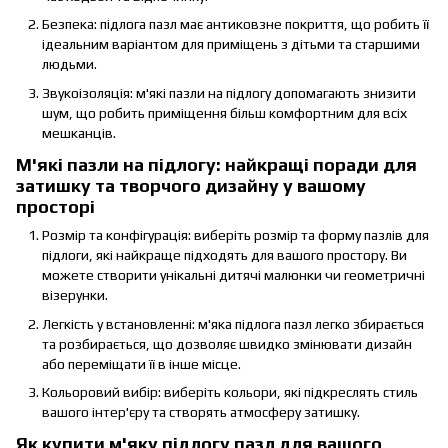
Безпека: підлога пазл має антиковзне покриття, що робить її
ідеальним варіантом для приміщень з дітьми та старшими
людьми.
Звукоізоляція: м'які пазли на підлогу допомагають знизити
шум, що робить приміщення більш комфортним для всіх
мешканців.
М'які пазли на підлогу: найкращі поради для
затишку та творчого дизайну у вашому
просторі
Розмір та конфігурація: виберіть розмір та форму пазлів для
підлоги, які найкраще підходять для вашого простору. Ви
можете створити унікальні дитячі малюнки чи геометричні
візерунки.
Легкість у встановленні: м'яка підлога пазл легко збирається
та розбирається, що дозволяє швидко змінювати дизайн
або переміщати її в інше місце.
Кольоровий вибір: виберіть кольори, які підкреслять стиль
вашого інтер'єру та створять атмосферу затишку.
Як купити м'яку підлогу пазл для вашого