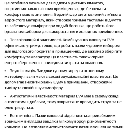
Це особливо важливо для підлоги в дитячих кімнатах,
спортивних залах та інших приміщеннях, де безпека та
комфорт мають значення. Верхній шар виготовлений з м'якого
ворсистого матеріалу, який створює приємні тактильні відчуття
та забезпечує комфорт при ходьбі босоніж, що робить його
ідеальним вибором для використання в холодних приміщеннях.
Теплоізоляційні властивості. Комбінування плюшу та EVA
ефективно утримує тепло, що робить пазли чудовим вибором
для підлогового покриття в приміщеннях, де важливо зберігати
комфортну температуру. Ця властивість також сприяє
енергозбереженню, знижуючи витрати на опалення.
Звукоізоляція. Завдяки густому ворсу та основному
матеріалу, пазли мають високі звукоізоляційні властивості. Це
допомагає знизити рівень шуму в приміщенні, створюючи
тихішу та спокійнішу атмосферу.
Антистатичні властивості: Матеріал EVA має в своєму складі
антистатичні добавки, тому покриття не проводить струм та не
електризується.
Естетичність. Пазли плюшеві відрізняються привабливим
зовнішнім виглядом завдяки м'якому ворсу і різноманітності
кольорів. Це дозволяє використовувати пазли плюшеві не тільки