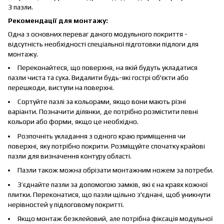
3 пазли.
Рекомендації для монтажу:
Одна з основних переваг даного модульного покриття -
відсутність необхідності спеціальної підготовки підлоги для
монтажу.
Переконайтеся, що поверхня, на якій будуть укладатися
пазли чиста та суха. Видалити будь-які гострі об'єкти або
перешкоди, виступи на поверхні.
Сортуйте пазлі за кольорами, якщо вони мають різні
варіанти. Позначити ділянки, де потрібно розмістити певні
кольори або форми, якщо це необхідно.
Розпочніть укладання з одного краю приміщення чи
поверхні, яку потрібно покрити. Розміщуйте спочатку крайові
пазли для визначення контуру області.
Пазли також можна обрізати монтажним ножем за потреби.
З’єднайте пазли за допомогою замків, які є на краях кожної
плитки. Переконатися, що пазли щільно з'єднані, щоб уникнути
нерівностей у підлоговому покритті.
Якщо монтаж безклейовий, але потрібна фіксація модульної