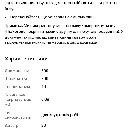
підлоги використовується двосторонній скотч із зворотного
боку.
Переконайтеся, що усі пазли на одному рівні.
Примітка: Ми використовуємо зрозумілу комерційну назву
«Підлогове покриття пазли», зручну для покупців (розуміння). У
документах під час відвантаження товару може
використовуватися інше технічне найменування.
Характеристики
Довжина, см
300
Ширина, см
300
Товщина, мм
10
Площа, що
покривається,
0.09
м2
Тип
для внутрішніх робіт
використання
Вага, гр
50