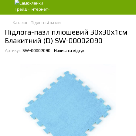
Каталог
Підлогові пазли
Підлога-пазл плюшевий 30х30х1см
Блакитний (D) SW-00002090
Артикул:
SW-00002090
Написати відгук