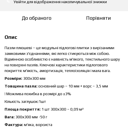
Увійти
для відображення накопичувальної знижки
%
До обраного
Порівняти
Опис
Пазли плюшеві – це модульні підлогові плитки з вирізаними
замковими з'єднаннями, які легко стикуються між собою.
Відмінною особливістю є наявність м'якого, текстильного шару
на поверхні пазлів. Ключові характеристики підлогового
покриття: м'якість, амортизація, теплоізоляція і мала вага.
Розміри:
300х300 мм
Товщина пазла:
основний шар – 10 мм + ворс – 3,5 мм
! Можлива похибка в розмірі до ±3%
Кількість заглушок:1шт
Площа покриття:
1 шт 300х300 – 0,09 м²
Вага:
300х300 мм -50 г
Фактура:
м'яка, ворсиста