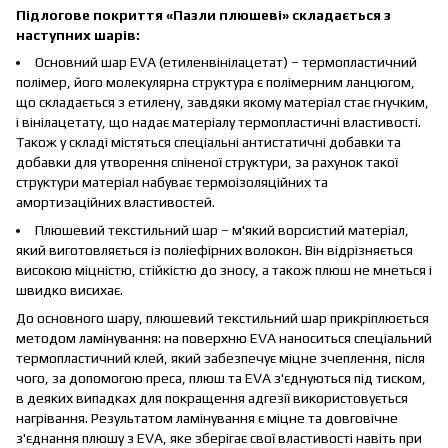
Підлогове покриття «Пазли плюшеві» складається з
наступних шарів:
Основний шар EVA (етиленвінілацетат) – термопластичний
полімер, його молекулярна структура є полімерним ланцюгом,
що складається з етилену, завдяки якому матеріал стає гнучким,
і вінілацетату, що надає матеріалу термопластичні властивості.
Також у складі містяться спеціальні антистатичні добавки та
добавки для утворення спіненої структури, за рахунок такої
структури матеріал набуває термоізоляційних та
амортизаційних властивостей.
Плюшевий текстильний шар – м'який ворсистий матеріал,
який виготовляється із поліефірних волокон. Він відрізняється
високою міцністю, стійкістю до зносу, а також плюш не мнеться і
швидко висихає.
До основного шару, плюшевий текстильний шар прикріплюється
методом ламінування: на поверхню EVA наноситься спеціальний
термопластичний клей, який забезпечує міцне зчеплення, після
чого, за допомогою преса, плюш та EVA з'єднуються під тиском,
в деяких випадках для покращення адгезії використовується
нагрівання. Результатом ламінування є міцне та довговічне
з'єднання плюшу з EVA, яке зберігає свої властивості навіть при