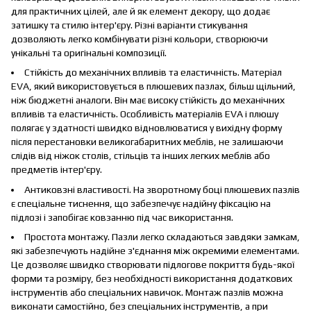
для практичних цілей, але й як елемент декору, що додає
затишку та стилю інтер'єру. Різні варіанти стикування
дозволяють легко комбінувати різні кольори, створюючи
унікальні та оригінальні композиції.
Стійкість до механічних впливів та еластичність. Матеріал
EVA, який використовується в плюшевих пазлах, більш щільний,
ніж бюджетні аналоги. Він має високу стійкість до механічних
впливів та еластичність. Особливість матеріалів EVA і плюшу
полягає у здатності швидко відновлюватися у вихідну форму
після перестановки великогабаритних меблів, не залишаючи
слідів від ніжок столів, стільців та інших легких меблів або
предметів інтер'єру.
Антиковзні властивості. На зворотному боці плюшевих пазлів
є спеціальне тиснення, що забезпечує надійну фіксацію на
підлозі і запобігає ковзанню під час використання.
Простота монтажу. Пазли легко складаються завдяки замкам,
які забезпечують надійне з'єднання між окремими елементами.
Це дозволяє швидко створювати підлогове покриття будь-якої
форми та розміру, без необхідності використання додаткових
інструментів або спеціальних навичок. Монтаж пазлів можна
виконати самостійно, без спеціальних інструментів, а при