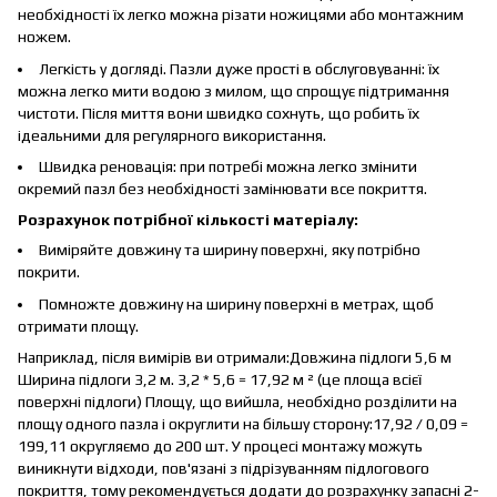
необхідності їх легко можна різати ножицями або монтажним
ножем.
Легкість у догляді. Пазли дуже прості в обслуговуванні: їх
можна легко мити водою з милом, що спрощує підтримання
чистоти. Після миття вони швидко сохнуть, що робить їх
ідеальними для регулярного використання.
Швидка реновація: при потребі можна легко змінити
окремий пазл без необхідності замінювати все покриття.
Розрахунок потрібної кількості матеріалу:
Виміряйте довжину та ширину поверхні, яку потрібно
покрити.
Помножте довжину на ширину поверхні в метрах, щоб
отримати площу.
Наприклад, після вимірів ви отримали:Довжина підлоги 5,6 м
Ширина підлоги 3,2 м. 3,2 * 5,6 = 17,92 м ² (це площа всієї
поверхні підлоги) Площу, що вийшла, необхідно розділити на
площу одного пазла і округлити на більшу сторону:17,92 / 0,09 =
199,11 округляємо до 200 шт. У процесі монтажу можуть
виникнути відходи, пов'язані з підрізуванням підлогового
покриття, тому рекомендується додати до розрахунку запасні 2-