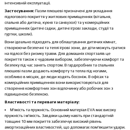
інтенсивній експлуатації.
Застосування:
Пазли плюшеві призначені для укладання
підлогового покриття у житлових приміщеннях (вітальня,
спальня або дитяча, кухня та санвузол) та у комерційних
приміщеннях (дитячі садки, дитячі ігрові заклади, студії та
гуртки, школи).
Вони ідеально підходять для облаштування дитячих кімнат,
створюючи безпечні та теплі ігрові зони, де діти можуть гратися
на підлозі без ризику травм. Для домашніх спортзалів це
покриття також є чудовим вибором, забезпечуючи комфорт та
безпеку під час занять спортом. В гардеробних та спальнях
плюшеві пазли додають комфорту та тепла під ногами,
особливо в місцях, де люди ходять босоніж. В офісах та
комерційних приміщеннях вони використовуються для
створення комфортних зон відпочинку або робочих зон з
підвищеною безпекою.
Властивості та переваги матеріалу:
М'якість та пружність. Основний матеріал EVA має високу
пружність і м'якість. Завдяки цьому навіть при стандартній
товщині 10 мм покриття забезпечує високий рівень
амортизаційних властивостей, що допомагає пом'якшити удари.