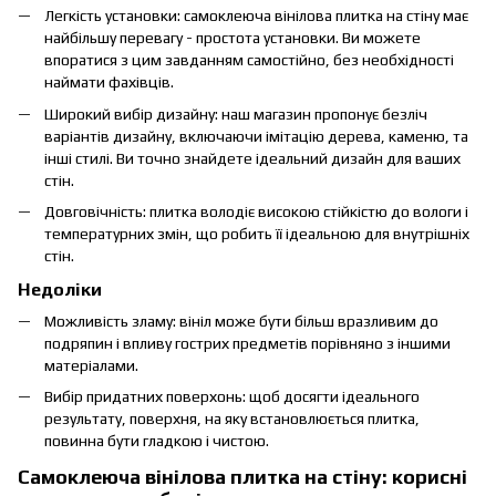
Легкість установки: самоклеюча вінілова плитка на стіну має
найбільшу перевагу - простота установки. Ви можете
впоратися з цим завданням самостійно, без необхідності
наймати фахівців.
Широкий вибір дизайну: наш магазин пропонує безліч
варіантів дизайну, включаючи імітацію дерева, каменю, та
інші стилі. Ви точно знайдете ідеальний дизайн для ваших
стін.
Довговічність: плитка володіє високою стійкістю до вологи і
температурних змін, що робить її ідеальною для внутрішніх
стін.
Недоліки
Можливість зламу: вініл може бути більш вразливим до
подряпин і впливу гострих предметів порівняно з іншими
матеріалами.
Вибір придатних поверхонь: щоб досягти ідеального
результату, поверхня, на яку встановлюється плитка,
повинна бути гладкою і чистою.
Cамоклеюча вінілова плитка на стіну: корисні