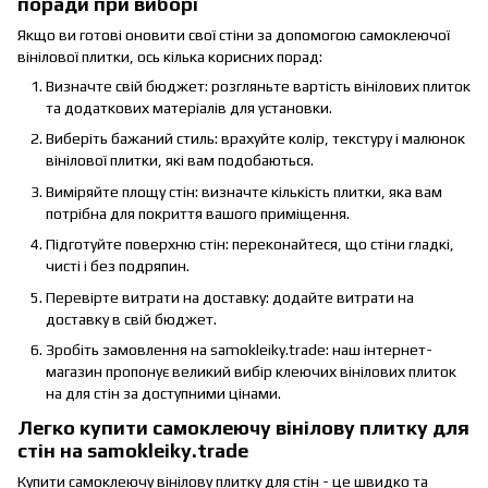
поради при виборі
Якщо ви готові оновити свої стіни за допомогою самоклеючої
вінілової плитки, ось кілька корисних порад:
Визначте свій бюджет: розгляньте вартість вінілових плиток
та додаткових матеріалів для установки.
Виберіть бажаний стиль: врахуйте колір, текстуру і малюнок
вінілової плитки, які вам подобаються.
Виміряйте площу стін: визначте кількість плитки, яка вам
потрібна для покриття вашого приміщення.
Підготуйте поверхню стін: переконайтеся, що стіни гладкі,
чисті і без подряпин.
Перевірте витрати на доставку: додайте витрати на
доставку в свій бюджет.
Зробіть замовлення на samokleiky.trade: наш інтернет-
магазин пропонує великий вибір клеючих вінілових плиток
на для стін за доступними цінами.
Легко купити самоклеючу вінілову плитку для
стін на samokleiky.trade
Купити самоклеючу вінілову плитку для стін - це швидко та