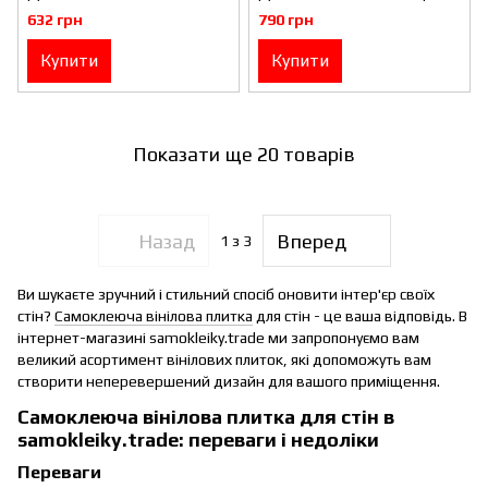
мармур з прожилками
мармур Глянсова SW-
632 грн
790 грн
Глянсова SW-00001285
00001286
Купити
Купити
Показати ще 20 товарів
Назад
Вперед
1
з 3
Ви шукаєте зручний і стильний спосіб оновити інтер'єр своїх
стін?
Самоклеюча вінілова плитка
для стін - це ваша відповідь. В
інтернет-магазині samokleiky.trade ми запропонуємо вам
великий асортимент вінілових плиток, які допоможуть вам
створити неперевершений дизайн для вашого приміщення.
Самоклеюча вінілова плитка для стін в
samokleiky.trade: переваги і недоліки
Переваги