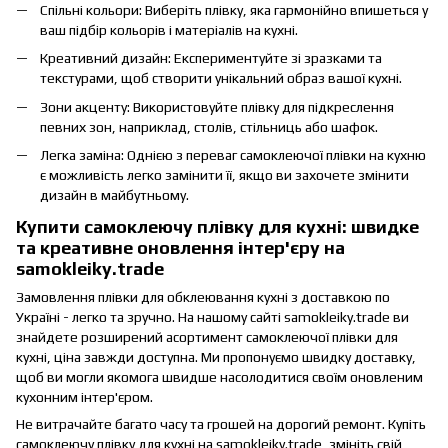
Спільні кольори: Виберіть плівку, яка гармонійно впишеться у
ваш підбір кольорів і матеріалів на кухні.
Креативний дизайн: Експериментуйте зі зразками та
текстурами, щоб створити унікальний образ вашої кухні.
Зони акценту: Використовуйте плівку для підкреслення
певних зон, наприклад, столів, стільниць або шафок.
Легка заміна: Однією з переваг самоклеючої плівки на кухню
є можливість легко замінити її, якщо ви захочете змінити
дизайн в майбутньому.
Купити самоклеючу плівку для кухні: швидке
та креативне оновлення інтер'єру на
samokleiky.trade
Замовлення плівки для обклеювання кухні з доставкою по
Україні - легко та зручно. На нашому сайті samokleiky.trade ви
знайдете розширений асортимент самоклеючої плівки для
кухні, ціна завжди доступна. Ми пропонуємо швидку доставку,
щоб ви могли якомога швидше насолодитися своїм оновленим
кухонним інтер'єром.
Не витрачайте багато часу та грошей на дорогий ремонт. Купіть
самоклеючу плівку для кухні на samokleiky.trade, змініть свій