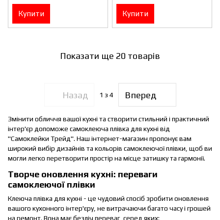
Купити
Купити
Показати ще 20 товарів
Назад
Вперед
1
з 4
Змінити обличчя вашої кухні та створити стильний і практичний
інтер'єр допоможе самоклеюча плівка для кухні від
"Самоклейки Трейд". Наш інтернет-магазин пропонує вам
широкий вибір дизайнів та кольорів самоклеючої плівки, щоб ви
могли легко перетворити простір на місце затишку та гармонії.
Творче оновлення кухні: переваги
самоклеючої плівки
Клеюча плівка для кухні - це чудовий спосіб зробити оновлення
вашого кухонного інтер'єру, не витрачаючи багато часу і грошей
на ремонт. Вона має безліч переваг, серед яких: