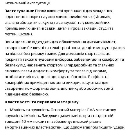
інтенсивній експлуатації.
Застосування:
Пазли плюшеві призначені для укладання
підлогового покриття у житлових приміщеннях (вітальня,
спальня або дитяча, кухня та санвузол) та у комерційних
приміщеннях (дитячі садки, дитячі ігрові заклади, студії та
гуртки, школи).
Вони ідеально підходять для облаштування дитячих кімнат,
створюючи безпечні та теплі ігрові зони, де діти можуть гратися
на підлозі без ризику травм. Для домашніх спортзалів це
покриття також є чудовим вибором, забезпечуючи комфорт та
безпеку під час занять спортом. В гардеробних та спальнях
плюшеві пазли додають комфорту та тепла під ногами,
особливо в місцях, де люди ходять босоніж. В офісах та
комерційних приміщеннях вони використовуються для
створення комфортних зон відпочинку або робочих зон з
підвищеною безпекою.
Властивості та переваги матеріалу:
М'якість та пружність. Основний матеріал EVA має високу
пружність і м'якість. Завдяки цьому навіть при стандартній
товщині 10 мм покриття забезпечує високий рівень
амортизаційних властивостей, що допомагає пом'якшити удари.