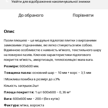
Увійти
для відображення накопичувальної знижки
%
До обраного
Порівняти
Опис
Пазли плюшеві – це модульні підлогові плитки з вирізаними
замковими з'єднаннями, які легко стикуються між собою.
Відмінною особливістю є наявність м'якого, текстильного шару
на поверхні пазлів. Ключові характеристики підлогового
покриття: м'якість, амортизація, теплоізоляція і мала вага.
Розміри:
600х600 мм.
Товщина пазла:
основний шар – 10 мм + ворс – 3,5 мм
! Можлива похибка в розмірі до ±3%
Кількість заглушок:2шт
Площа покриття:
1 шт 600х600 – 0,36 м²
Вага:
600х600 мм – 200 г (без кутів)
Фактура:
м'яка, ворсиста