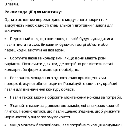
3 пазли.
Рекомендації для монтажу:
Одна з основних переваг даного модульного покриття -
відсутність необхідності спеціальної підготовки підлоги для
монтажу.
Переконайтеся, що поверхня, на якій будуть укладатися
пазли чиста та суха. Видалити будь-які гострі об'єкти або
перешкоди, виступи на поверхні.
Сортуйте пазлі за кольорами, якщо вони мають різні
варіанти. Позначити ділянки, де потрібно розмістити певні
кольори або форми, якщо це необхідно.
Розпочніть укладання з одного краю приміщення чи
поверхні, яку потрібно покрити. Розміщуйте спочатку крайові
пазли для визначення контуру області.
Пазли також можна обрізати монтажним ножем за потреби.
З’єднайте пазли за допомогою замків, які є на краях кожної
плитки. Переконатися, що пазли щільно з'єднані, щоб уникнути
нерівностей у підлоговому покритті.
Якщо монтаж безклейовий, але потрібна фіксація модульної