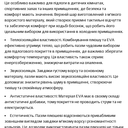
Це особливо важливо для підлоги в дитячих кімнатах,
спортивних залах та інших приміщеннях, де безпека та
комфорт мають значення. Верхній шар виготовлений з м'якого
ворсистого матеріалу, який створює приємні тактильні відчуття
та забезпечує комфорт при ходьбі босоніж, що робить його
ідеальним вибором для використання в холодних приміщеннях.
Теплоізоляційні властивості. Комбінування плюшу та EVA
ефективно утримує тепло, що робить пазли чудовим вибором
для підлогового покриття в приміщеннях, де важливо зберігати
комфортну температуру. Ця властивість також сприяє
енергозбереженню, знижуючи витрати на опалення.
Звукоізоляція. Завдяки густому ворсу та основному
матеріалу, пазли мають високі звукоізоляційні властивості. Це
допомагає знизити рівень шуму в приміщенні, створюючи
тихішу та спокійнішу атмосферу.
Антистатичні властивості: Матеріал EVA має в своєму складі
антистатичні добавки, тому покриття не проводить струм та не
електризується.
Естетичність. Пазли плюшеві відрізняються привабливим
зовнішнім виглядом завдяки м'якому ворсу і різноманітності
кольорів. Це дозволяє використовувати пазли плюшеві не тільки