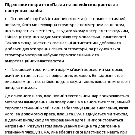
Підлогове покриття «Пазли плюшеві» складається з
наступних шарів:
Основний шар EVA (етиленвінілацетат) – термопластичний
полімер, його молекулярна структура є полімерним ланцюгом,
що складається з етилену, завдяки якому матеріал стає гнучким,
і вінілацетату, що надає матеріалу термопластичні властивості.
Також у складі містяться спеціальні антистатичні добавки та
добавки для утворення спіненої структури, за рахунок такої
структури матеріал набуває термоізоляційних та
амортизаційних властивостей.
Плюшевий текстильний шар – м'який ворсистий матеріал,
який виготовляється із поліефірних волокон. Він відрізняється
високою міцністю, стійкістю до зносу, а також плюш не мнеться і
швидко висихає.
До основного шару, плюшевий текстильний шар прикріплюється
методом ламінування: на поверхню EVA наноситься спеціальний
термопластичний клей, який забезпечує міцне зчеплення, після
чого, за допомогою преса, плюш та EVA з'єднуються під тиском,
в деяких випадках для покращення адгезії використовується
нагрівання. Результатом ламінування є міцне та довговічне
з'єднання плюшу з EVA, яке зберігає свої властивості навіть при