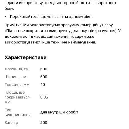
підлоги використовується двосторонній скотч із зворотного
боку.
Переконайтеся, що усі пазли на одному рівні.
Примітка: Ми використовуємо зрозумілу комерційну назву
«Підлогове покриття пазли», зручну для покупців (розуміння). У
документах під час відвантаження товару може
використовуватися інше технічне найменування.
Характеристики
Довжина, см
600
Ширина, см
600
Товщина, мм
10
Площа, що
покривається,
0.36
м2
Тип
для внутрішніх робіт
використання
Вага, гр
200