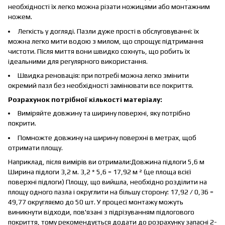
необхідності їх легко можна різати ножицями або монтажним
ножем.
Легкість у догляді. Пазли дуже прості в обслуговуванні: їх
можна легко мити водою з милом, що спрощує підтримання
чистоти. Після миття вони швидко сохнуть, що робить їх
ідеальними для регулярного використання.
Швидка реновація: при потребі можна легко змінити
окремий пазл без необхідності замінювати все покриття.
Розрахунок потрібної кількості матеріалу:
Виміряйте довжину та ширину поверхні, яку потрібно
покрити.
Помножте довжину на ширину поверхні в метрах, щоб
отримати площу.
Наприклад, після вимірів ви отримали:Довжина підлоги 5,6 м
Ширина підлоги 3,2 м. 3,2 * 5,6 = 17,92 м ² (це площа всієї
поверхні підлоги) Площу, що вийшла, необхідно розділити на
площу одного пазла і округлити на більшу сторону: 17,92 / 0,36 =
49,77 округляємо до 50 шт. У процесі монтажу можуть
виникнути відходи, пов'язані з підрізуванням підлогового
покриття, тому рекомендується додати до розрахунку запасні 2-