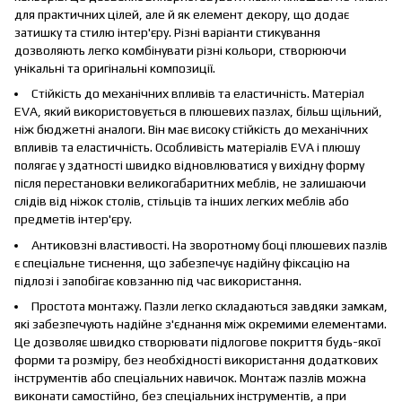
для практичних цілей, але й як елемент декору, що додає
затишку та стилю інтер'єру. Різні варіанти стикування
дозволяють легко комбінувати різні кольори, створюючи
унікальні та оригінальні композиції.
Стійкість до механічних впливів та еластичність. Матеріал
EVA, який використовується в плюшевих пазлах, більш щільний,
ніж бюджетні аналоги. Він має високу стійкість до механічних
впливів та еластичність. Особливість матеріалів EVA і плюшу
полягає у здатності швидко відновлюватися у вихідну форму
після перестановки великогабаритних меблів, не залишаючи
слідів від ніжок столів, стільців та інших легких меблів або
предметів інтер'єру.
Антиковзні властивості. На зворотному боці плюшевих пазлів
є спеціальне тиснення, що забезпечує надійну фіксацію на
підлозі і запобігає ковзанню під час використання.
Простота монтажу. Пазли легко складаються завдяки замкам,
які забезпечують надійне з'єднання між окремими елементами.
Це дозволяє швидко створювати підлогове покриття будь-якої
форми та розміру, без необхідності використання додаткових
інструментів або спеціальних навичок. Монтаж пазлів можна
виконати самостійно, без спеціальних інструментів, а при