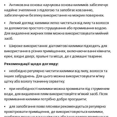
Антиковзна основа: каучукова основа килимків забезпечує
надійне зчеплення з підлогою та запобігає ковзанню,
забезпечуючи безпеку використання на мокрих поверхнях.
Легкий догляд: килимки легко чистяться від пилу та волосся
за допомогою простого струшування або промивання водою.
Для видалення жирних плям можна використовувати мийний
засіб.
Широке використання: діатомітові килимки підходять для
використання в різних приміщеннях, включаючи ванні кімнати,
кухні, вхідні двері, пральні та місця, де є домашні тварини.
Рекомендації щодо догляду:
необхідно регулярно чистити килимки від пилу, волосся та
інших забруднень. Для цього можна використовувати м'яку
щітку або вологу тканинну серветку;
при необхідності килимки можна промивати під струменем
води, для видалення плям використовуйте м'який засіб. Після
промивання килимки потрібно добре просушити;
для запобігання появі плісняви рекомендується регулярно
провітрювати приміщення, де використовуються килимки,
особливо якщо це ванна кімната або інше вологе приміщення.