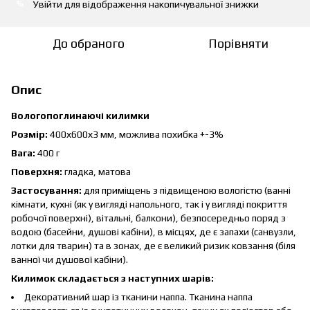
Увійти
для відображення накопичувальної знижки
%
До обраного
Порівняти
Опис
Вологопоглинаючі килимки
Розмір:
400х600х3 мм, можлива похибка +-3%
Вага:
400 г
Поверхня:
гладка, матова
Застосування:
для приміщень з підвищеною вологістю (ванні
кімнати, кухні (як у вигляді напольного, так і у вигляді покриття
робочої поверхні), вітальні, балкони), безпосередньо поряд з
водою (басейни, душові кабіни), в місцях, де є запахи (санвузли,
лотки для тварин) та в зонах, де є великий ризик ковзання (біля
ванної чи душової кабіни).
Килимок складається з наступних шарів:
Декоративний шар із тканини наппа. Тканина наппа