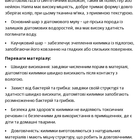
виготовляється із синтетичних волокон, таких як поліестер або
нейлон. Наппа має високу міцність, добре тримає форму і довго
зберігає колір, при цьому тканина м'яка, з приємною текстурою.
Основний шар з діатомового мулу – це гірська порода із
залишків діатомових водоростей, яка має високу здатність
поглинати воду.
Каучуковий шар – забезпечує зчеплення килимка із підлогою,
запобігаючи його ковзанню на гладких або слизьких поверхнях.
Переваги матеріалу:
Швидке висихання: завдяки численним порам в матеріалі,
діатомітові килимки швидко висихають після контакту з
вологою.
Захист від бактерій та грибка: завдяки своїй структурі та
здатності швидко висихати, діатомітові килимки запобігають
розмноженню бактерій та грибків.
Безпека для здоров'я: килимки не виділяють токсичних
речовин і є безпечними для використання в приміщеннях, де є
діти та домашні тварини.
Довговічність: килимки виготовляються з натуральних
матеріалів і мають міцну структуру, що робить їх довговічними.