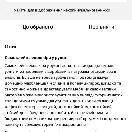
Увійти
для відображення накопичувальної знижки
%
До обраного
Порівняти
Опис
Самоклейна екошкіра у рулоні
Самоклейна екошкіра у рулоні легко та швидко допоможе
усунути усі проблеми з виробами із натуральної шкіри або її
аналогів. Більше не треба турбуватися про гострі пазурі
домашніх улюбленців чи сліди від попелу цигарок, швидко та
самостійно можна відреставрувати меблі чи салон автівки.
Матеріал може використовуватися як у вигляді фігурних латок,
так і довгими смугами для усунення досить великої площі
дефектів. Матеріал міцний, зносостійкий, вологостійкий,
стійкий до забруднень, що робить його незамінним та
бюджетним помічником при реставрації предметів щоденного
вжитку та збільшує термін їх використання.