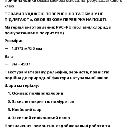
Причина уцінки
слабка клейова основа, потребує додаткового
клею
ТОВАРИ З УЦІНКОЮ ПОВЕРНЕННЮ ТА ОБМІНУ НЕ
ПІДЛЯГАЮТЬ, ОБОВ'ЯЗКОВА ПЕРЕВІРКА НА ПОШТІ.
Матеріал виготовлення:
PVC+PU (полівінілхлорид з
поліуретановим покриттям)
Розміри:
1,37*3 м*0,5 мм
Вага:
3м – 490 г
Текстура матеріалу:
рельєфна, зерниста, повністю
подібна до природної фактури натуральної шкіри.
Шари матеріалу:
Основа: полівінілхлорид
Захисне покриття: поліуретан
Клейовий шар
Захисний силіконовий папір
Призначення:
ремонтно-оздоблювальні роботи та