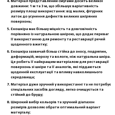
Матеріал представлений смугами досить великої
довжини: 1 м та 3 м, що збільшує варіативність
розміру площі використання: від малих, фігурних
латок до усунення дефектів великих шкіряних
поверхонь;
Екошкіра має більшу міцність та довговічність
порівняно із натуральною шкірою, що додає переваг
її використанню для ремонту та реставрації речей
щоденного вжитку;
Екошкіра зазвичай більш стійка до зносу, подряпин,
деформацій, морозу та вологи, ніж натуральна шкіра.
Це робить її найкращим матеріалом для реставрації
поверхонь зі шкіри та її аналогів, які піддаються
щоденній експлуатації та впливу навколишнього
середовища;
Матеріал дуже зручний у використанні та не потребує
спеціальних засобів догляду, легко очищується та
стійкий до бруду;
Широкий вибір кольорів та зручний діапазон
розмірів дозволяє обрати оптимальний варіант
матеріалу;