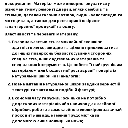
декорування. Матеріал може використовуватися у
різноманітному ремонті дверей, м’яких меблів та
стільців, деталей салонів автівок, сидінь велосипедів та
мотоциклів, а також для реставрації шкіряно-
галантерейної продукції та одягу.
Властивості та переваги матеріалу:
Головна властивість самоклейної екошкіри –
здатність легко, швидко та щільно приклеюватися
до інших поверхонь без застосування сторонніх
спеціалістів, інших адгезивних матеріалів та
спеціальних інструментів. Це робить її найзручнішим
матеріалом для бюджетної реставрації товарів із
натуральної шкіри чи її аналогів;
Повна імітація натуральної шкіри завдяки зернистій
текстурі та тактильно подібній фактурі;
Економія часу та зусиль: оскільки не потрібно
додаткових матеріалів або навичок для клейової
обробки, робота з самоклейною екошкірою зазвичай
проходить швидше і менш трудомістка за
допомогою лише ножиць чи ножа;