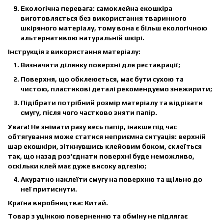
Екологічна перевага: самоклейна екошкіра
виготовляється без використання тваринного
шкіряного матеріалу, тому вона є більш екологічною
альтернативою натуральній шкірі.
Інструкція з використання матеріалу:
Визначити ділянку поверхні для реставрації;
Поверхня, що обклеюється, має бути сухою та
чистою, пластикові деталі рекомендуємо знежирити;
Підібрати потрібний розмір матеріалу та відрізати
смугу, після чого частково зняти папір.
Увага! Не знімати разу весь папір, інакше під час
обтягування може статися неприємна ситуація: верхній
шар екошкіри, зіткнувшись клейовим боком, склеїться
так, що назад роз'єднати поверхні буде неможливо,
оскільки клей має дуже високу адгезію;
Акуратно наклеїти смугу на поверхню та щільно до
неї притиснути.
Країна виробництва:
Китай.
Товар з уцінкою поверненню та обміну не підлягає