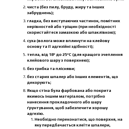
чиста (без пилу, бруду, жиру та інших
забруднень);
гладка, без виступаючих частинок, помітних
нерівностей або тріщин (при необхідності
скористайтеся замазкою або шпаклівкою);
суха (волога може вплинути на клейову
основу та її адгезійні здібності);
тепла, від 18º до 25ºС (для кращого зчеплення
клейового шару з поверхнею);
без грибка та плісняви;
без старих шпалер або інших елементів, що
декорують;
Якщо стіна була фарбована або покрита
якимось іншим матеріалом, потрібно
нанесення прокладочного або шару
ґрунтування, щоб забезпечити хорошу
адгезію.
Необхідно переконатися, що поверхня, на
яку передбачається клеїти шпалери,