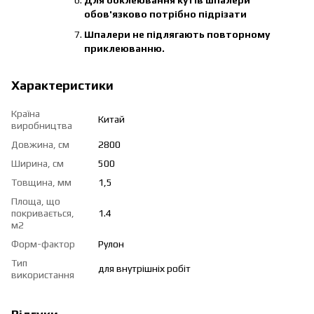
Для обклеювання кутів шпалери
обов'язково потрібно підрізати
Шпалери не підлягають повторному
приклеюванню.
Характеристики
Країна
Китай
виробництва
Довжина, см
2800
Ширина, см
500
Товщина, мм
1,5
Площа, що
покривається,
1.4
м2
Форм-фактор
Рулон
Тип
для внутрішніх робіт
використання