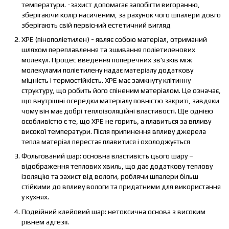
температури. -захист допомагає запобігти вигоранню,
зберігаючи колір насиченим, за рахунок чого шпалери довго
зберігають свій первісний естетичний вигляд
XPE (пінополіетилен) - являє собою матеріал, отриманий
шляхом переплавлення та зшивання поліетиленових
молекул. Процес введення поперечних зв'язків між
молекулами поліетилену надає матеріалу додаткову
міцність і термостійкість. XPE має замкнуту клітинну
структуру, що робить його спіненим матеріалом. Це означає,
що внутрішні осередки матеріалу повністю закриті, завдяки
чому він має добрі теплоізоляційні властивості. Ще однією
особливістю є те, що ХРЕ не горить, а плавиться за впливу
високої температури. Після припинення впливу джерела
тепла матеріал перестає плавитися і охолоджується
Фольгований шар: основна властивість цього шару –
відображення теплових хвиль, що дає додаткову теплову
ізоляцію та захист від вологи, роблячи шпалери більш
стійкими до впливу вологи та придатними для використання
у кухнях.
Подвійний клейовий шар: нетоксична основа з високим
рівнем адгезії.