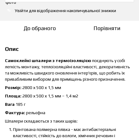
Увійти
для відображення накопичувальної знижки
%
До обраного
Порівняти
Опис
Самоклейкі шпалери з термоізоляцією
поєднують у собі
легкість монтажу, теплоізоляційні властивості, декоративність
та можливість швидкого оновлення інтер'єрів, що робить їх
привабливим вибором для приміщень різного призначення.
Розмір:
2800 х 500 х 1,5 мм
Площа:
2800 х 500 х 1,5 мм – 1,4 м2
Вага
185 г
Фактура:
рельєфна
Шпалери складаються з таких шарів:
Прінтована полімерна плівка - має антибактеріальні
властивості, стійкість до вологи, хімічних речовин і