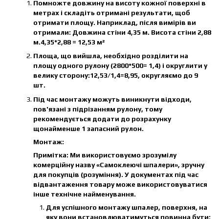
Помножте довжину на висоту кожної поверхні в
метрах і складіть отримані результати, щоб
отримати площу. Наприклад, після вимірів ви
отримали: Довжина стіни 4,35 м. Висота стіни 2,88
м.4,35*2,88 = 12,53 м²
Площа, що вийшла, необхідно розділити на
площу одного рулону (2800*500= 1,4) і округлити у
велику сторону:12,53/1,4=8,95, округляємо до 9
шт.
Під час монтажу можуть виникнути відходи,
пов'язані з підрізанням рулону, тому
рекомендується додати до розрахунку
щонайменше 1 запасний рулон.
Монтаж:
Примітка: Ми використовуємо зрозумілу
комерційну назву «Самоклеючі шпалери», зручну
для покупців (розуміння). У документах під час
відвантаження товару може використовуватися
інше технічне найменування.
Для успішного монтажу шпалер, поверхня, на
яку вони встановлюватимуться повинна бути: