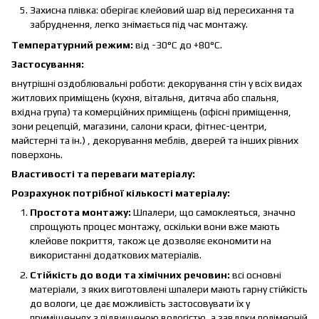
Захисна плівка: оберігає клейовий шар від пересихання та
забруднення, легко знімається під час монтажу.
Температурний режим:
від -30°C до +80°C.
Застосування:
внутрішні оздоблювальні роботи: декорування стін у всіх видах
житлових приміщень (кухня, вітальня, дитяча або спальня,
вхідна група) та комерційних приміщень (офісні приміщення,
зони рецепцій, магазини, салони краси, фітнес-центри,
майстерні та ін.) , декорування меблів, дверей та інших рівних
поверхонь.
Властивості та переваги матеріалу:
Розрахунок потрібної кількості матеріалу:
Простота монтажу:
Шпалери, що самоклеяться, значно
спрощують процес монтажу, оскільки вони вже мають
клейове покриття, також це дозволяє економити на
використанні додаткових матеріалів.
Стійкість до води та хімічних речовин:
всі основні
матеріали, з яких виготовлені шпалери мають гарну стійкість
до вологи, це дає можливість застосовувати їх у
приміщеннях з підвищеною вологістю, а завдяки полімерній