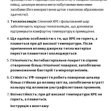
плівці, шпалери можна мити побутовими миючими
засобами (без використання щіток з високою абразивною
здатністю).
Теплоізоляція:
Спінений ХРЕ і фольгований шар
забезпечують хорошу теплоізоляцію, що допомагає
підтримувати комфортну температуру в приміщенні.
Ще однією особливістю є те, що ХРЕ не горить, а
плавиться при дії високої температури. Після
припинення впливу джерела тепла матеріал
перестає плавитися і охолоджується
Гігієнічність:
Антибактеріальне покриття сприяє
створенню більш гігієнічної поверхні, запобігаючи
розмноженню бактерій та мікроорганізмів.
Стійкість:
УФ-покриття робить поверхню шпалер
більш стійкою до впливу світла, запобігаючи втраті
кольору під впливом ультрафіолетових променів.
Вогнестійкість:
при дії високої температури ХРЕ не
горить, а плавиться.
Інструкція з монтажу: