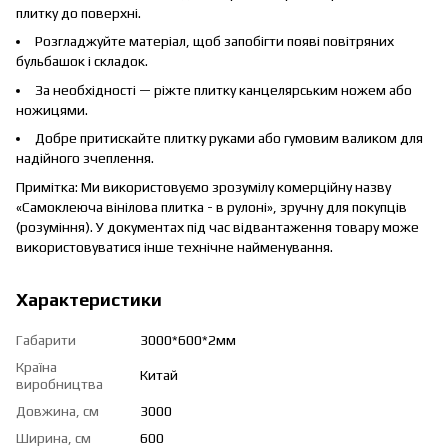
плитку до поверхні.
Розгладжуйте матеріал, щоб запобігти появі повітряних
бульбашок і складок.
За необхідності — ріжте плитку канцелярським ножем або
ножицями.
Добре притискайте плитку руками або гумовим валиком для
надійного зчеплення.
Примітка: Ми використовуємо зрозумілу комерційну назву
«Самоклеюча вінілова плитка - в рулоні», зручну для покупців
(розуміння). У документах під час відвантаження товару може
використовуватися інше технічне найменування.
Характеристики
Габарити
3000*600*2мм
Країна
Китай
виробництва
Довжина, см
3000
Ширина, см
600