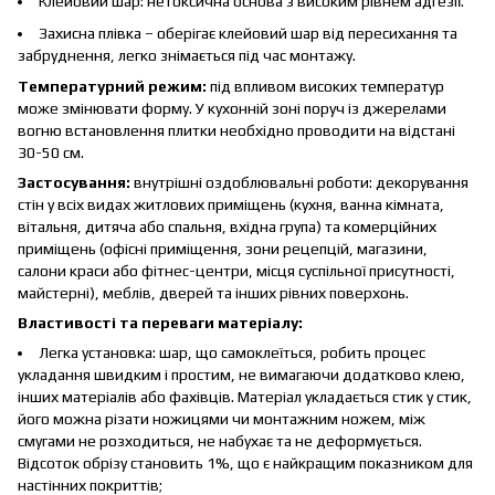
Клейовий шар: нетоксична основа з високим рівнем адгезії.
Захисна плівка – оберігає клейовий шар від пересихання та
забруднення, легко знімається під час монтажу.
Температурний режим:
під впливом високих температур
може змінювати форму. У кухонній зоні поруч із джерелами
вогню встановлення плитки необхідно проводити на відстані
30-50 см.
Застосування:
внутрішні оздоблювальні роботи: декорування
стін у всіх видах житлових приміщень (кухня, ванна кімната,
вітальня, дитяча або спальня, вхідна група) та комерційних
приміщень (офісні приміщення, зони рецепцій, магазини,
салони краси або фітнес-центри, місця суспільної присутності,
майстерні), меблів, дверей та інших рівних поверхонь.
Властивості та переваги матеріалу:
Легка установка: шар, що самоклеїться, робить процес
укладання швидким і простим, не вимагаючи додатково клею,
інших матеріалів або фахівців. Матеріал укладається стик у стик,
його можна різати ножицями чи монтажним ножем, між
смугами не розходиться, не набухає та не деформується.
Відсоток обрізу становить 1%, що є найкращим показником для
настінних покриттів;