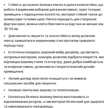
Стійкість до вологи: вінілова плитка в рулоні вологостійка, що
робить її відмінним вибором для ванних кімнат, кухні та інших
приміщень з підвищеною вологістю, матеріал стійкий також до
впливу пари та появи цвілі. Плитка підходить для створення
фартуха кухні, можна клеїти біля плити на відстані не менше ніж
30-50 см;
Довговічність: міцність та зносостійкість вінілу дозволяє
плитці залишатися в первинному стані протягом тривалого
періоду часу;
Естетична складова: широкий вибір дизайнів, що імітують
натуральні матеріали, кольорів дозволяє підібрати покриття, яке
відповідає вашому стилю та інтер'єру, дуже добре комбінується
за колірною гамою, дозволяючи створити власний дизайн
приміщення;
Легкий догляд: вініл легко очищається і не вимагає
спеціальних засобів для чищення.
Ізоляція: плитка має звукову та теплоізоляцію;
Екологічна безпека: вінілову плитку виготовляють із
відновлюваних ресурсів, а сам матеріал безпечний для здоров'я
та навколишнього середовища.