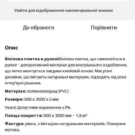
Увійти
для відображення накопичувальної знижки
%
До обраного
Порівняти
Опис
Вінілова плитка в рулоні
Вінілова плитка, що самоклеїться в
рулоні - декоративний матеріал для внутрішнього оздоблення,
що легко монтується завдяки клейовій основі. Має різні
дизайни, що імітують натуральні матеріали, підходять під різні
інтер'єрні рішення.
Матеріал:
полівінілхлорид (PVC)
Розміри:
600 х 3000 х 2 мм
Увага! Допустиме відхилення ±3%
Площа покриття:
600 х 3000 мм – 1,8 м²
Фактура:
рівна, з імітацією натуральних матеріалів. Поверхня
матова.