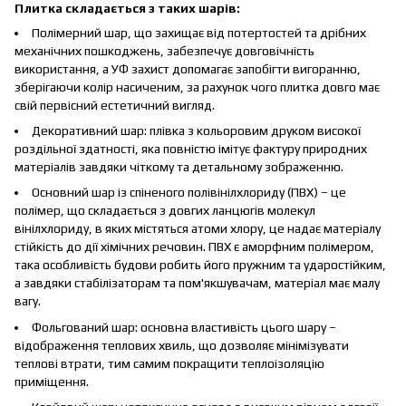
Плитка складається з таких шарів:
Полімерний шар, що захищає від потертостей та дрібних
механічних пошкоджень, забезпечує довговічність
використання, а УФ захист допомагає запобігти вигоранню,
зберігаючи колір насиченим, за рахунок чого плитка довго має
свій первісний естетичний вигляд.
Декоративний шар: плівка з кольоровим друком високої
роздільної здатності, яка повністю імітує фактуру природних
матеріалів завдяки чіткому та детальному зображенню.
Основний шар із спіненого полівінілхлориду (ПВХ) – це
полімер, що складається з довгих ланцюгів молекул
вінілхлориду, в яких містяться атоми хлору, це надає матеріалу
стійкість до дії хімічних речовин. ПВХ є аморфним полімером,
така особливість будови робить його пружним та ударостійким,
а завдяки стабілізаторам та пом'якшувачам, матеріал має малу
вагу.
Фольгований шар: основна властивість цього шару –
відображення теплових хвиль, що дозволяє мінімізувати
теплові втрати, тим самим покращити теплоізоляцію
приміщення.