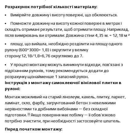
Розрахунок потрібної кількості матеріалу:
Виміряйте довжину і висоту поверхні, що обклеюється.
Помножте довжину на висоту кожної поверхні в метрах і
складіть отримані результати, щоб отримати площу. Наприклад,
після вимірювань ви отримали: Довжина стіни 4,35 м. = 12,18 м ²
площу, що вийшла, необхідно розділити на площу одного
рулону (600*3000= 1,8) і округлити у велику
сторону:12,18/1,8=6,76 округляємо до 7.
У процесі монтажу можуть виникнути відходи, пов'язані з
підрізанням рулонів, тому рекомендується додати до
розрахунку щонайменше 1 запасний рулон.
Інструкція з монтажу самоклеючої вінілової плитки в
рулоні:
Монтаж можливий на старий лінолеум, кахель, плитку, паркет,
ламінат, скло, фарбу, загрунтований бетон з невеликими
нерівностями та дрібними вибоїнами — без складної
підготовки. ‼️ Якщо поверхня має побілку — її обов’язково
потрібно зчистити, при необхідності застосовуйте шпатель.
Перед початком монтажу: