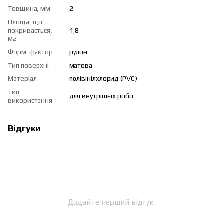
Товщина, мм
2
Площа, що
покривається,
1,8
м2
Форм-фактор
рулон
Тип поверхні
матова
Матеріал
полівінілхлорид (PVC)
Тип
для внутрішніх робіт
використання
Відгуки
Додайте перший відгук