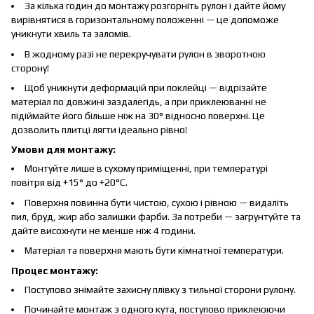
За кілька годин до монтажу розгорніть рулон і дайте йому
вирівнятися в горизонтальному положенні — це допоможе
уникнути хвиль та заломів.
В жодному разі не перекручувати рулон в зворотною
сторону!
Щоб уникнути деформацій при поклейці — відрізайте
матеріал по довжині заздалегідь, а при приклеюванні не
підіймайте його більше ніж на 30° відносно поверхні. Це
дозволить плитці лягти ідеально рівно!
Умови для монтажу:
Монтуйте лише в сухому приміщенні, при температурі
повітря від +15° до +20°C.
Поверхня повинна бути чистою, сухою і рівною — видаліть
пил, бруд, жир або залишки фарби. За потреби — загрунтуйте та
дайте висохнути не менше ніж 4 години.
Матеріал та поверхня мають бути кімнатної температури.
Процес монтажу:
Поступово знімайте захисну плівку з тильної сторони рулону.
Починайте монтаж з одного кута, поступово приклеюючи