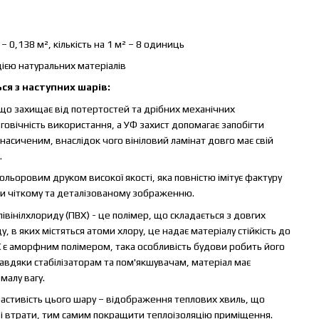
– 0,138 м², кількість на 1 м² – 8 одиниць
ацією натуральних матеріалів
ся з наступних шарів:
що захищає від потертостей та дрібних механічних
овічність використання, а УФ захист допомагає запобігти
насиченим, внаслідок чого вініловий ламінат довго має свій
.
ольоровим друком високої якості, яка повністю імітує фактуру
и чіткому та деталізованому зображенню.
івінілхлориду (ПВХ) - це полімер, що складається з довгих
, в яких містяться атоми хлору, це надає матеріалу стійкість до
Х є аморфним полімером, така особливість будови робить його
авдяки стабілізаторам та пом'якшувачам, матеріал має
малу вагу.
астивість цього шару – відображення теплових хвиль, що
ві втрати, тим самим покращити теплоізоляцію приміщення.