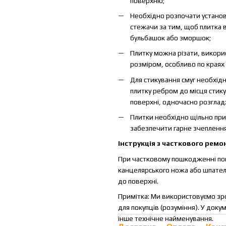
поверхню;
Необхідно розпочати установк
стежачи за тим, щоб плитка 
бульбашок або зморшок;
Плитку можна різати, викори
розміром, особливо по краях 
Для стикування смуг необхідн
плитку ребром до місця сти
поверхні, одночасно розглад
Плитки необхідно щільно при
забезпечити гарне зчеплення
Інструкція з часткового ремон
При частковому пошкодженні по
канцелярського ножа або шпателя
до поверхні.
Примітка: Ми використовуємо зро
для покупців (розуміння). У док
інше технічне найменування.