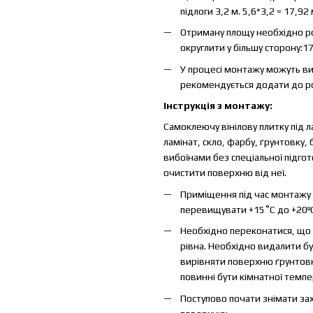
підлоги 3,2 м. 5,6*3,2 = 17,92
Отриману площу необхідно роз
округлити у більшу сторону:1
У процесі монтажу можуть вин
рекомендується додати до роз
Інструкція з монтажу:
Самоклеючу вінілову плитку під л
ламінат, скло, фарбу, ґрунтовку
вибоїнами без спеціальної підгот
очистити поверхню від неї.
Приміщення під час монтажу 
перевищувати +15˚С до +20ºС
Необхідно переконатися, що п
рівна. Необхідно видалити бу
вирівняти поверхню ґрунтовк
повинні бути кімнатної темп
Поступово почати знімати зах