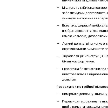
впливу пари та до появи плісн
Міцність та стійкість: полім
забезпечуючи довговічність 
уникнути вигоряння та зберіг
Естетика: широкий вибір диза
підібрати покриття, яке відп
гамою кольорів, дозволяючи
Легкий догляд: вініл легко о
окремої плитки ви можете лег
Звукоізоляція: конструкція 
більш комфортними.
Екологічна безпека: вінілова 
виготовляється з відновлювал
довкілля.
Розрахунок потрібної кількос
Виміряйте довжину і ширину 
Перемножте довжину та ширин
щоб отримати площу.Наприкла