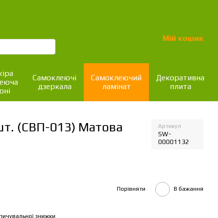
Мій кошик
іра
Самоклеючі
Самоклеючий
Декоративна
леюча
дзеркала
ламінат
плита
оні
шт. (СВП-013) Матова
Артикул
SW-
00001132
Порівняти
В бажання
пичувальної знижки