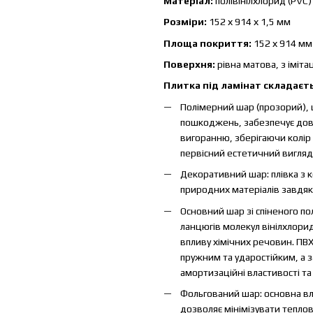
Матеріал:
полівінілхлорид (PVC)
Розміри:
152 х 914 х 1,5 мм
Площа покриття:
152 х 914 мм 
Поверхня:
рівна матова, з іміт
Плитка під ламінат складаєть
Полімерний шар (прозорий), 
пошкоджень, забезпечує довг
вигоранню, зберігаючи колір 
первісний естетичний вигляд
Декоративний шар: плівка з к
природних матеріалів завдяк
Основний шар зі спіненого пол
ланцюгів молекул вінілхлориду
впливу хімічних речовин. ПВ
пружним та ударостійким, а з
амортизаційні властивості та 
Фольгований шар: основна вл
дозволяє мінімізувати тепло