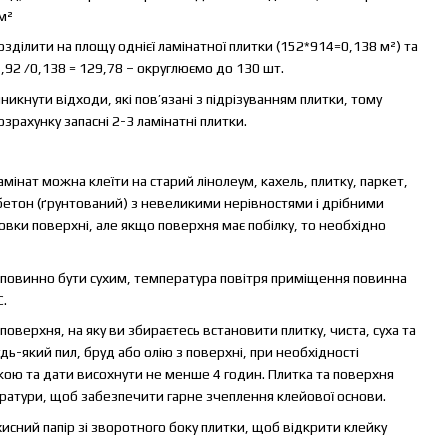
 м²
ділити на площу однієї ламінатної плитки (152*914=0,138 м²) та
7,92 /0,138 = 129,78 – округлюємо до 130 шт.
икнути відходи, які пов’язані з підрізуванням плитки, тому
рахунку запасні 2-3 ламінатні плитки.
амінат можна клеїти на старий лінолеум, кахель, плитку, паркет,
, бетон (ґрунтований) з невеликими нерівностями і дрібними
овки поверхні, але якщо поверхня має побілку, то необхідно
повинно бути сухим, температура повітря приміщення повинна
.
оверхня, на яку ви збираєтесь встановити плитку, чиста, суха та
дь-який пил, бруд або олію з поверхні, при необхідності
ою та дати висохнути не менше 4 годин. Плитка та поверхня
ератури, щоб забезпечити гарне зчеплення клейової основи.
исний папір зі зворотного боку плитки, щоб відкрити клейку