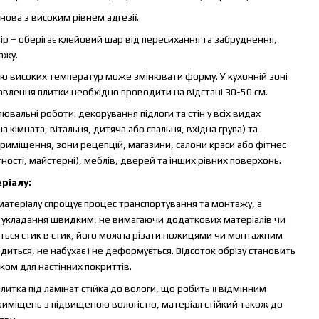
ова з високим рівнем адгезії.
ір – оберігає клейовий шар від пересихання та забруднення,
ажу.
ією високих температур може змінювати форму. У кухонній зоні
влення плитки необхідно проводити на відстані 30-50 см.
ювальні роботи: декорування підлоги та стін у всіх видах
 кімната, вітальня, дитяча або спальня, вхідна група) та
риміщення, зони рецепцій, магазини, салони краси або фітнес-
ності, майстерні), меблів, дверей та інших рівних поверхонь.
ріалу:
 матеріалу спрощує процес транспортування та монтажу, а
 укладання швидким, не вимагаючи додаткових матеріалів чи
ається стик в стик, його можна різати ножицями чи монтажним
иться, не набухає і не деформується. Відсоток обрізу становить
ом для настінних покриттів.
 плитка під ламінат стійка до вологи, що робить її відмінним
приміщень з підвищеною вологістю, матеріал стійкий також до