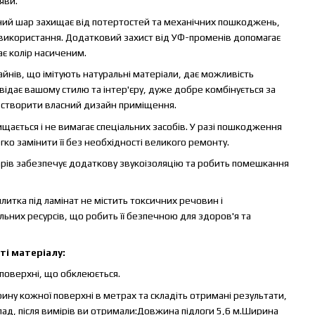
яви.
ерний шар захищає від потертостей та механічних пошкоджень,
використання. Додатковий захист від УФ-променів допомагає
ає колір насиченим.
йнів, що імітують натуральні матеріали, дає можливість
овідає вашому стилю та інтер'єру, дуже добре комбінується за
 створити власний дизайн приміщення.
чищається і не вимагає спеціальних засобів. У разі пошкодження
ко замінити її без необхідності великого ремонту.
шарів забезпечує додаткову звукоізоляцію та робить помешкання
плитка під ламінат не містить токсичних речовин і
ьних ресурсів, що робить її безпечною для здоров'я та
ті матеріалу:
поверхні, що обклеюється.
у кожної поверхні в метрах та складіть отримані результати,
д, після вимірів ви отримали:Довжина підлоги 5,6 м.Ширина