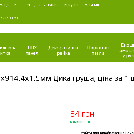
мація
Блог
Угода користувача
Відгуки про магазин
онити вам?
Екошк
клеюча
ПВХ
Декоративна
Підлогові
самок
итка
панелі
рейка
пазли
у рул
х914.4х1.5мм Дика груша, ціна за 1 
64 грн
В наявності
Увійти
для відображення нако
%