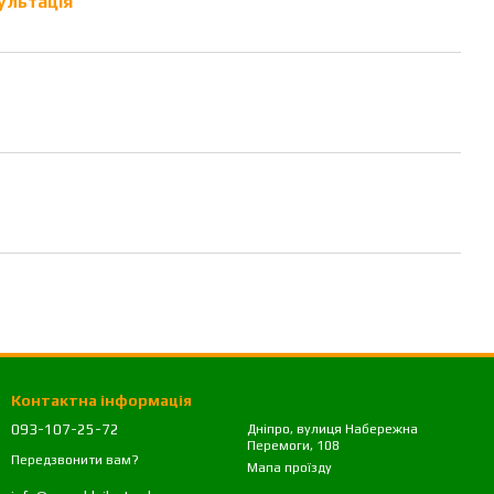
ультація
Контактна інформація
093-107-25-72
Дніпро, вулиця Набережна
Перемоги, 108
Передзвонити вам?
Мапа проїзду