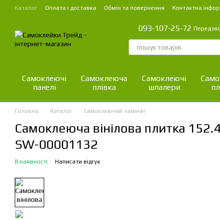
Перейти до основного контенту
Каталог
Оплата і доставка
Обмін та повернення
Контактна інфор
093-107-25-72
Передзв
Самоклеючі
Самоклеюча
Самоклеючі
Само
панелі
плівка
шпалери
пл
Головна
Каталог
Самоклеючий ламінат
Самоклеюча вінілова плитка 152.4
SW-00001132
В наявності
Написати відгук