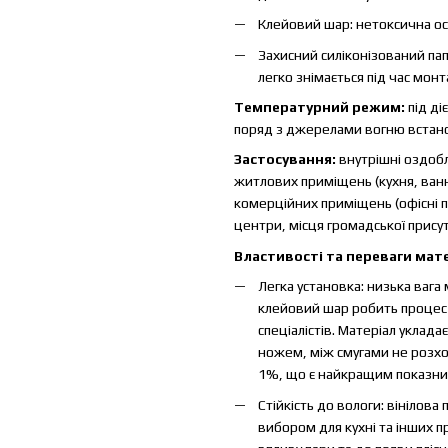
Клейовий шар: нетоксична осн
Захисний силіконізований пап
легко знімається під час монт
Температурний режим:
під д
поряд з джерелами вогню встано
Застосування:
внутрішні оздобл
житлових приміщень (кухня, ванна
комерційних приміщень (офісні п
центри, місця громадської присут
Властивості та переваги мате
Легка установка: низька вага
клейовий шар робить процес
спеціалістів. Матеріал уклад
ножем, між смугами не розход
1%, що є найкращим показник
Стійкість до вологи: вінілова
вибором для кухні та інших 