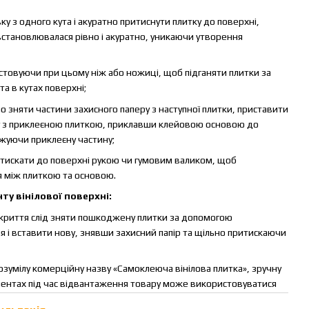
у з одного кута і акуратно притиснути плитку до поверхні,
встановлювалася рівно і акуратно, уникаючи утворення
стовуючи при цьому ніж або ножиці, щоб підганяти плитки за
та в кутах поверхні;
о зняти частини захисного паперу з наступної плитки, приставити
ку з приклеєною плиткою, приклавши клейовою основою до
жуючи приклеєну частину;
тискати до поверхні рукою чи гумовим валиком, щоб
 між плиткою та основою.
ту вінілової поверхні:
криття слід зняти пошкоджену плитки за допомогою
 і вставити нову, знявши захисний папір та щільно притискаючи
зумілу комерційну назву «Самоклеюча вінілова плитка», зручну
ументах під час відвантаження товару може використовуватися