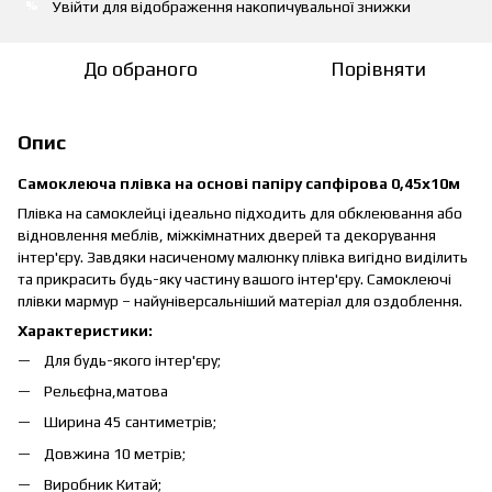
Увійти
для відображення накопичувальної знижки
%
До обраного
Порівняти
Опис
Самоклеюча плівка на основі папіру сапфірова 0,45х10м
Плівка на самоклейці ідеально підходить для обклеювання або
відновлення меблів, міжкімнатних дверей та декорування
інтер'єру. Завдяки насиченому малюнку плівка вигідно виділить
та прикрасить будь-яку частину вашого інтер'єру. Самоклеючі
плівки мармур – найуніверсальніший матеріал для оздоблення.
Характеристики:
Для будь-якого інтер'єру;
Рельєфна,матова
Ширина 45 сантиметрів;
Довжина 10 метрів;
Виробник Китай;