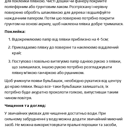
для поклейки плівкою. Чисті дошки чи фанеру покрийте
поліефірним або ґрунтовим лаком. Розтріскану і нерівну
поверхню обробіть шпаклівкою для дерева і відшліфуйте
наждачним папером. Потім цю поверхню потрібно покрити
ґрунтом на основі акрилу, щоб наклеєна плівка добре трималася.
Поклейка:
Відокремлюємо папір від плівки приблизно на 4-5см;
Прикладаємо плівку до поверхні та наклеюємо відділений
край;
Поступово і повільно витягуємо папір однією рукою з плівки,
що залишилася, іншою рукою потрібно розгладжувати
плівку м'якою ганчіркою або рушником.
Щоб уникнути появи бульбашок, необхідно рухатися від центру
до краю плівки. Якщо все-таки бульбашки залишаться, їх
потрібно буде акуратно проколоти голкою, випустивши таким
чином повітря.
Чищення та догляд:
У звичайних умовах для чищення достатньо води. При
сильному забрудненні у воду можна додати звичайний миючий
засіб. Не можна використовувати пральні порошки та засоби,