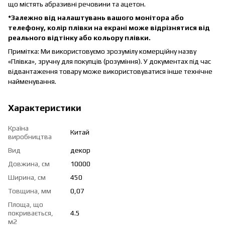
що містять абразивні речовини та ацетон.
*Залежно від налаштувань вашого монітора або
телефону, колір плівки на екрані може відрізнятися від
реального відтінку або кольору плівки.
Примітка: Ми використовуємо зрозумілу комерційну назву
«Плівка», зручну для покупців (розуміння). У документах під час
відвантаження товару може використовуватися інше технічне
найменування.
Характеристики
Країна
Китай
виробництва
Вид
декор
Довжина, см
10000
Ширина, см
450
Товщина, мм
0,07
Площа, що
покривається,
4.5
м2