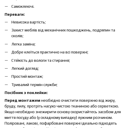
Самоклеючі.
Переваги:
Невисока вартість;
Захист меблів від механічних пошкоджень, подряпин та
сколів;
Легка заміна;
Добре клеїться практично на всі поверхні;
Стійкість до вологи та стирання;
Легкий догляд;
Простий монтаж;
Тривалий термін служби;
Посібник з поклейки:
Перед монтажем
необхідно очистити поверхню від жиру,
бруду, пилу, протріть насухо чистою тканиною або серветкою.
Якщо необхідно знежирити основу скористайтесь засобом для
миття посуду або (у складному випадку) лужним розчином.
Поліровані, лакові, пофарбовані поверхні ідеально підходять