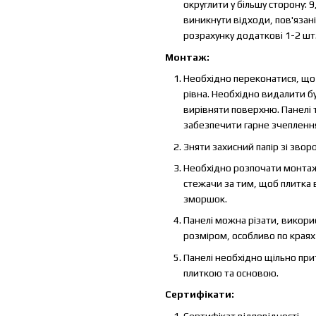
округлити у більшу сторону: 
виникнути відходи, пов'язан
розрахунку додаткові 1-2 шт
Монтаж:
Необхідно переконатися, що п
рівна. Необхідно видалити бу
вирівняти поверхню. Панелі 
забезпечити гарне зчеплення
Зняти захисний папір зі звор
Необхідно розпочати монтаж 
стежачи за тим, щоб плитка
зморшок.
Панелі можна різати, викори
розміром, особливо по краях 
Панелі необхідно щільно при
плиткою та основою.
Сертифікати:
Сертифікат відповідності.