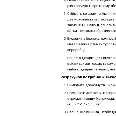
рівні поверхні, при цьому збе
Стійкість до води та хімічних
дає можливість застосовуват
захисній ПВХ плівці, панел
щітки з високою абразивною
Екологічна безпека: поліпроп
матеріалом в рамках турбот
переробці.
Панелі підходять для внутріш
всіх видах житлових та коме
меблів, дверей та інших, нав
Розрахунок потрібної кількос
Виміряйте довжину та ширин
Помножте довжину на ширину 
отримати площу. Наприклад, п
м. 3,7 * 2,7 = 9,99 м ²
Площа, що вийшла, необхідно 