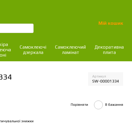
Мій кошик
іра
Самоклеючі
Самоклеючий
Декоративна
леюча
дзеркала
ламінат
плита
оні
334
Артикул
SW-00001334
Порівняти
В бажання
пичувальної знижки