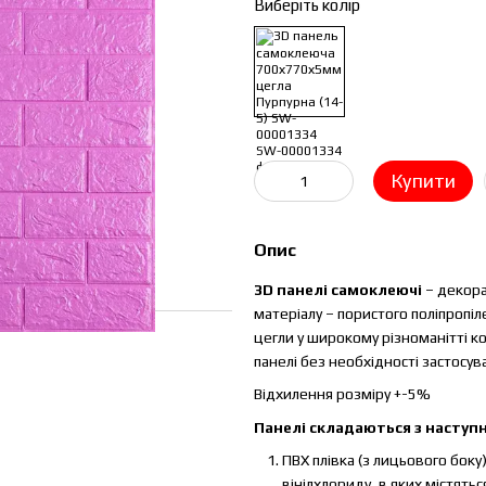
Виберіть колір
Купити
Опис
3D панелі самоклеючі
– декора
матеріалу – пористого поліпропіл
цегли у широкому різноманітті к
панелі без необхідності застосу
Відхилення розміру +-5%
Панелі складаються з наступн
ПВХ плівка (з лицьового боку
вінілхлориду, в яких містятьс