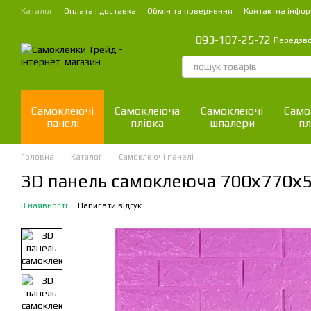
Перейти до основного контенту
Каталог
Оплата і доставка
Обмін та повернення
Контактна інфор
093-107-25-72
Передзв
Самоклеючі
Самоклеюча
Самоклеючі
Само
панелі
плівка
шпалери
пл
Головна
Каталог
Самоклеючі панелі
3D панель самоклеюча 700х770х5
В наявності
Написати відгук