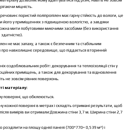
рігаючи міцність.
 речовин: пористий поліпропілен має гарну стійкість до вологи, це
и його у приміщеннях з підвищеною вологістю, а завдяки
ь можна мити побутовими миючими засобами (без використання
 здатністю).
ілен не має запаху, а також є безпечним та стабільним
и про навколишнє середовище, що піддається вторинній
ніх оздоблювальних робіт: декорування та теплоізоляції стін у
рційних приміщень, а також для декорування та відновлення
іть не зовсім рівних поверхонь.
ті матеріалу:
у поверхні, що обклеюється.
кожної поверхні в метрах і складіть отримані результати, щоб
ісля вимірів ви отримали:Довжина стіни 3,7 м. Ширина стіни 2,7
розділити на площу однієї панелі (700*770= 0,539 м²) і