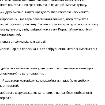
ості кристалічних ґрат ПВХ дуже пружний і має малу вагу.
й друк високої якості, що довго зберігає свою насиченість.
ліпропілену – це термопластичний полімер, його структура
ярні одиниці пропілену. Він має пористу структуру, завдяки чому
ьку щільність, а відповідно і малу вагу. Пористий поліпропілен
ічно інертний.
нова з високим рівнем адгезії.
ейовий шар від пересихання та забруднення, легко знімається під
:
ктурі матеріал має малу вагу, це полегшує транспортування (при
ономічним) та встановлення.
стий характер матеріалу, крім малої ваги, надає йому добрих
ластивостей.
 клейового шару дозволяє встановити панелі без необхідності
еріалів.
ть матеріалу дозволяє йому адаптуватися під різні, навіть не зовсім