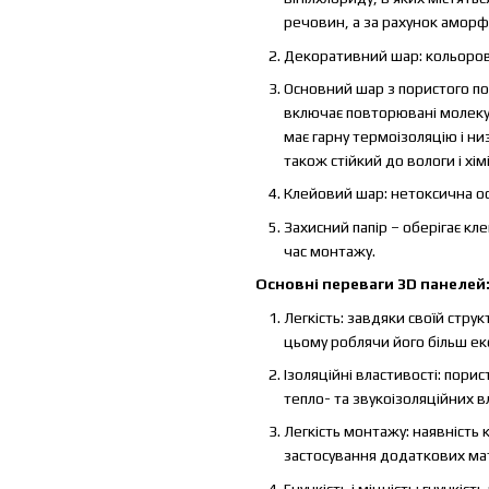
речовин, а за рахунок аморфн
Декоративний шар: кольорови
Основний шар з пористого по
включає повторювані молекул
має гарну термоізоляцію і низ
також стійкий до вологи і хім
Клейовий шар: нетоксична ос
Захисний папір – оберігає кл
час монтажу.
Основні переваги 3D панелей
Легкість: завдяки своїй стру
цьому роблячи його більш ек
Ізоляційні властивості: пори
тепло- та звукоізоляційних в
Легкість монтажу: наявність
застосування додаткових мат
Гнучкість і міцність: гнучкіс