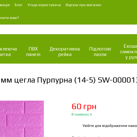
мація
Блог
Угода користувача
Відгуки про магазин
онити вам?
Екошк
клеюча
ПВХ
Декоративна
Підлогові
самок
итка
панелі
рейка
пазли
у рул
мм цегла Пурпурна (14-5) SW-00001
60 грн
В наявності
Увійти
для відображення нако
%