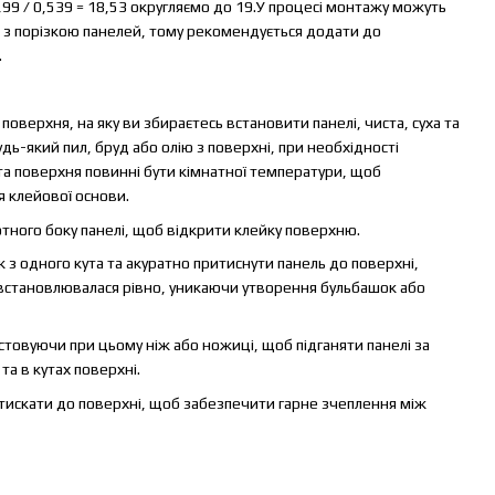
9,99 / 0,539 = 18,53 округляємо до 19.У процесі монтажу можуть
і з порізкою панелей, тому рекомендується додати до
.
оверхня, на яку ви збираєтесь встановити панелі, чиста, суха та
дь-який пил, бруд або олію з поверхні, при необхідності
та поверхня повинні бути кімнатної температури, щоб
 клейової основи.
отного боку панелі, щоб відкрити клейку поверхню.
з одного кута та акуратно притиснути панель до поверхні,
 встановлювалася рівно, уникаючи утворення бульбашок або
стовуючи при цьому ніж або ножиці, щоб підганяти панелі за
та в кутах поверхні.
тискати до поверхні, щоб забезпечити гарне зчеплення між