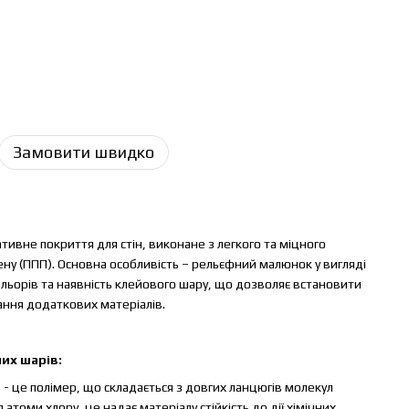
Замовити швидко
тивне покриття для стін, виконане з легкого та міцного
ену (ППП). Основна особливість – рельєфний малюнок у вигляді
ольорів та наявність клейового шару, що дозволяє встановити
вання додаткових матеріалів.
их шарів:
) - це полімер, що складається з довгих ланцюгів молекул
я атоми хлору, це надає матеріалу стійкість до дії хімічних