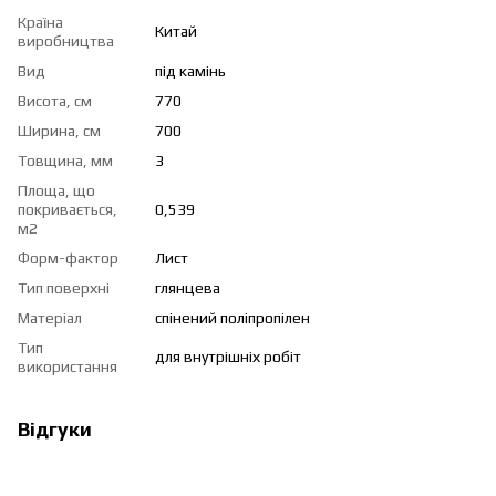
Країна
Китай
виробництва
Вид
під камінь
Висота, см
770
Ширина, см
700
Товщина, мм
3
Площа, що
покривається,
0,539
м2
Форм-фактор
Лист
Тип поверхні
глянцева
Матеріал
спінений поліпропілен
Тип
для внутрішніх робіт
використання
Відгуки