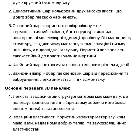
дуже пружний і має малу вагу.
Декоративний шар: кольоровий друк високої якості, що
довго зберігає свою насиченість.
Основний шар з пористого поліпропілену – це
термопластичний полімер, його структура включає
повторювані молекулярні одиниці пропілену. Він має пористу
структуру, завдяки чому має гарну термоізоляцію і низьку
щільність, а відповідно і малу вагу. Пористий поліпропілен
також стійкий до вологи і хімічно інертний.
Клейовий шар: нетоксична основа з високим рівнем адгезії.
Захисний папір – оберігає клейовий шар від пересихання та
забруднення, легко знімається під час монтажу.
Основні переваги 3D панелей:
Легкість: завдяки своїй структурі матеріал має малу вагу, це
полегшує транспортування (при цьому роблячи його більш
економічним) та встановлення.
Ізоляційні властивості: пористий характер матеріалу, крім
малої ваги, надає йому добрих тепло- та звукоізоляційних
властивостей.