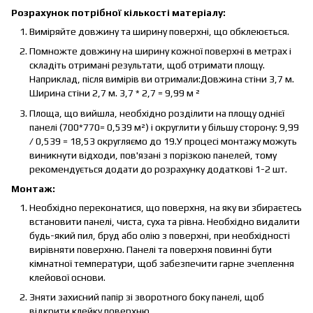
Розрахунок потрібної кількості матеріалу:
Виміряйте довжину та ширину поверхні, що обклеюється.
Помножте довжину на ширину кожної поверхні в метрах і
складіть отримані результати, щоб отримати площу.
Наприклад, після вимірів ви отримали:Довжина стіни 3,7 м.
Ширина стіни 2,7 м. 3,7 * 2,7 = 9,99 м ²
Площа, що вийшла, необхідно розділити на площу однієї
панелі (700*770= 0,539 м²) і округлити у більшу сторону: 9,99
/ 0,539 = 18,53 округляємо до 19.У процесі монтажу можуть
виникнути відходи, пов'язані з порізкою панелей, тому
рекомендується додати до розрахунку додаткові 1-2 шт.
Монтаж:
Необхідно переконатися, що поверхня, на яку ви збираєтесь
встановити панелі, чиста, суха та рівна. Необхідно видалити
будь-який пил, бруд або олію з поверхні, при необхідності
вирівняти поверхню. Панелі та поверхня повинні бути
кімнатної температури, щоб забезпечити гарне зчеплення
клейової основи.
Зняти захисний папір зі зворотного боку панелі, щоб
відкрити клейку поверхню.