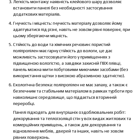
Легкість монтажу: наявність клейового шару дозволяє
встановити панелі без необхідності застосування
додаткових матеріалів.
Гнучкість і міцність: гнучкість матеріалу дозволяє йому
адаптуватися під різні, навіть не зовсім рівні поверхні, при
цьому зберігаючи міцність.
Стійкість до води та хімічних речовин: пористий
поліпропілен має гарну стійкість до вологи, це дає
можливість застосовувати його у приміщеннях з
підвищеною вологістю, а завдяки захисній ПВХ плівці,
панель можна мити побутовими миючими засобами (без
використання щітки з високою абразивною здатністю).
Екологічна безпека: поліпропілен не має запаху, а також є
безпечним та стабільним матеріалом в рамках турботи про
навколишнє середовище, що піддається вторинній
переробці.
Панелі підходять для внутрішніх оздоблювальних робіт:
декорування та теплоізоляції стін у всіх видах житлових та
комерційних приміщень, а також для декорування та
відновлення меблів, дверей та інших, навіть не зовсім
рівних поверхонь.