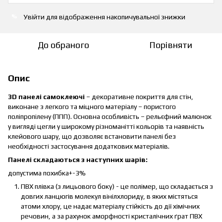
Увійти
для відображення накопичувальної знижки
%
До обраного
Порівняти
Опис
3D панелі самоклеючі
– декоративне покриття для стін,
виконане з легкого та міцного матеріалу – пористого
поліпропілену (ППП). Основна особливість – рельєфний малюнок
у вигляді цегли у широкому різноманітті кольорів та наявність
клейового шару, що дозволяє встановити панелі без
необхідності застосування додаткових матеріалів.
Панелі складаються з наступних шарів:
допустима похибка+-3%
ПВХ плівка (з лицьового боку) - це полімер, що складається з
довгих ланцюгів молекул вінілхлориду, в яких містяться
атоми хлору, це надає матеріалу стійкість до дії хімічних
речовин, а за рахунок аморфності кристалічних ґрат ПВХ