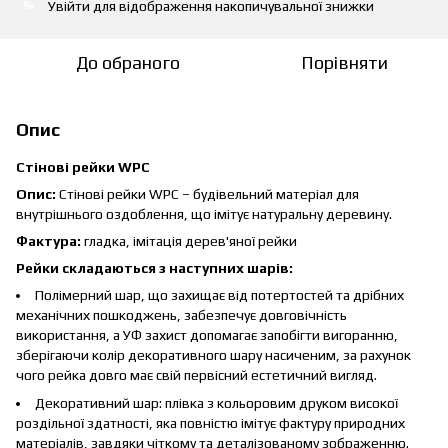
Увійти
для відображення накопичувальної знижки
%
До обраного
Порівняти
Опис
Стінові рейки WPC
Опис:
Стінові рейки WPC – будівельний матеріал для
внутрішнього оздоблення, що імітує натуральну деревину.
Фактура:
гладка, імітація дерев'яної рейки
Рейки складаються з наступних шарів:
Полімерний шар, що захищає від потертостей та дрібних
механічних пошкоджень, забезпечує довговічність
використання, а УФ захист допомагає запобігти вигоранню,
зберігаючи колір декоративного шару насиченим, за рахунок
чого рейка довго має свій первісний естетичний вигляд.
Декоративний шар: плівка з кольоровим друком високої
роздільної здатності, яка повністю імітує фактуру природних
матеріалів, завдяки чіткому та деталізованому зображенню.