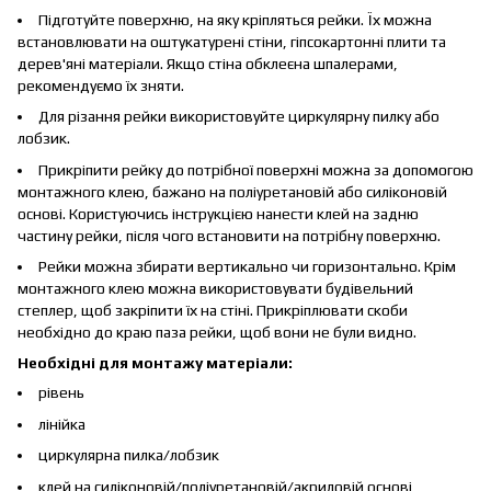
Підготуйте поверхню, на яку кріпляться рейки. Їх можна
встановлювати на оштукатурені стіни, гіпсокартонні плити та
дерев'яні матеріали. Якщо стіна обклеєна шпалерами,
рекомендуємо їх зняти.
Для різання рейки використовуйте циркулярну пилку або
лобзик.
Прикріпити рейку до потрібної поверхні можна за допомогою
монтажного клею, бажано на поліуретановій або силіконовій
основі. Користуючись інструкцією нанести клей на задню
частину рейки, після чого встановити на потрібну поверхню.
Рейки можна збирати вертикально чи горизонтально. Крім
монтажного клею можна використовувати будівельний
степлер, щоб закріпити їх на стіні. Прикріплювати скоби
необхідно до краю паза рейки, щоб вони не були видно.
Необхідні для монтажу матеріали:
рівень
лінійка
циркулярна пилка/лобзик
клей на силіконовій/поліуретановій/акриловій основі