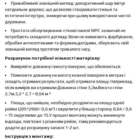
Привабливий зовнішній вигляд: декоративний шар імітує
натуральне дерево, що дозволяє створювати стильні та
естетичні інтер'єри, знижуючи при цьому використання чистої
деревини.
Простота обслуговування: стінові панелі WPC зазвичай не
потребують складного догляду. Вони не вимагають фарбування,
обробки антисептиками та формальдегідами, зберігають свій
зовнішній вигляд протягом тривалого часу.
Розрахунок потрібної кількості матеріалу:
Виміряйте довжину і висоту поверхні, що обклеюється.
Помножте довжину на висоту кожної поверхні в метрах і
складіть отримані результати, щоб отримати площу. Наприклад,
після вимірів ви отримали:Довжина стіни 3,2м.Висота стіни
2,7м.3,2 * 2,7 = 8,64 м ²
Площа, що вийшла, необхідно розділити на площу однієї
рейки (205*2900= 0,6 м²) і округлити у більшу сторону: 8,64 / 0,6
= 15 округляємо до 15.У процесі монтажу можуть виникнути
відходи, пов'язані з різанням рейок, тому рекомендується
додати до розрахунку запасні 1-2 шт.
Інструкція з монтажу: