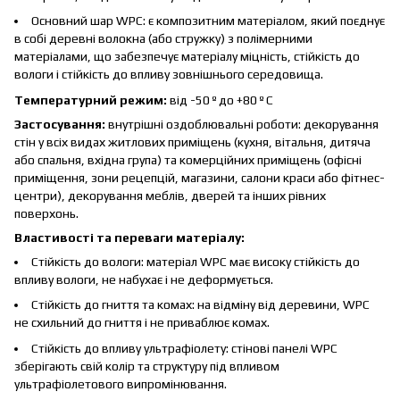
Основний шар WPC: є композитним матеріалом, який поєднує
в собі деревні волокна (або стружку) з полімерними
матеріалами, що забезпечує матеріалу міцність, стійкість до
вологи і стійкість до впливу зовнішнього середовища.
Температурний режим:
від -50 º до +80 º С
Застосування:
внутрішні оздоблювальні роботи: декорування
стін у всіх видах житлових приміщень (кухня, вітальня, дитяча
або спальня, вхідна група) та комерційних приміщень (офісні
приміщення, зони рецепцій, магазини, салони краси або фітнес-
центри), декорування меблів, дверей та інших рівних
поверхонь.
Властивості та переваги матеріалу:
Стійкість до вологи: матеріал WPC має високу стійкість до
впливу вологи, не набухає і не деформується.
Стійкість до гниття та комах: на відміну від деревини, WPC
не схильний до гниття і не приваблює комах.
Стійкість до впливу ультрафіолету: стінові панелі WPC
зберігають свій колір та структуру під впливом
ультрафіолетового випромінювання.