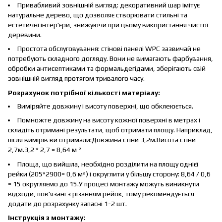
Привабливий зовнішній вигляд: декоративний шар імітує
натуральне дерево, що дозволяє створювати стильні та
естетичні інтер'єри, знижуючи при цьому використання чистої
деревини.
Простота обслуговування: стінові панелі WPC зазвичай не
потребують складного догляду. Вони не вимагають фарбування,
обробки антисептиками та формальдегідами, зберігають свій
зовнішній вигляд протягом тривалого часу.
Розрахунок потрібної кількості матеріалу:
Виміряйте довжину і висоту поверхні, що обклеюється.
Помножте довжину на висоту кожної поверхні в метрах і
складіть отримані результати, щоб отримати площу. Наприклад,
після вимірів ви отримали:Довжина стіни 3,2м.Висота стіни
2,7м.3,2 * 2,7 = 8,64 м ²
Площа, що вийшла, необхідно розділити на площу однієї
рейки (205*2900= 0,6 м²) і округлити у більшу сторону: 8,64 / 0,6
= 15 округляємо до 15.У процесі монтажу можуть виникнути
відходи, пов'язані з різанням рейок, тому рекомендується
додати до розрахунку запасні 1-2 шт.
Інструкція з монтажу: