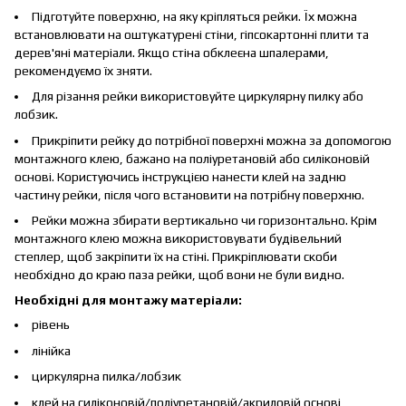
Підготуйте поверхню, на яку кріпляться рейки. Їх можна
встановлювати на оштукатурені стіни, гіпсокартонні плити та
дерев'яні матеріали. Якщо стіна обклеєна шпалерами,
рекомендуємо їх зняти.
Для різання рейки використовуйте циркулярну пилку або
лобзик.
Прикріпити рейку до потрібної поверхні можна за допомогою
монтажного клею, бажано на поліуретановій або силіконовій
основі. Користуючись інструкцією нанести клей на задню
частину рейки, після чого встановити на потрібну поверхню.
Рейки можна збирати вертикально чи горизонтально. Крім
монтажного клею можна використовувати будівельний
степлер, щоб закріпити їх на стіні. Прикріплювати скоби
необхідно до краю паза рейки, щоб вони не були видно.
Необхідні для монтажу матеріали:
рівень
лінійка
циркулярна пилка/лобзик
клей на силіконовій/поліуретановій/акриловій основі