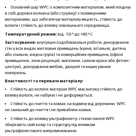
Основний шар WPC: є композитним матеріалом, який поєднує
в собі деревні волокна (або стружку) з полімерними
матеріалами, що забезпечує матеріалу міцність, стійкість до
вологи і стійкість до впливу зовнішнього середовища.
Температурний режим:
від -50 º до +80 º С
Застосування:
внутрішні оздоблювальні роботи: декорування
стін у всіх видах житлових приміщень (кухня, вітальня, дитяча
або спальня, вхідна група) та комерційних приміщень (офісні
приміщення, зони рецепцій, магазини, салони краси або фітнес-
центри), декорування меблів, дверей та інших рівних
поверхонь.
Властивості та переваги матеріалу:
Стійкість до вологи: матеріал WPC має високу стійкість до
впливу вологи, не набухає і не деформується.
Стійкість до гниття та комах: на відміну від деревини, WPC
не схильний до гниття і не приваблює комах.
Стійкість до впливу ультрафіолету: стінові панелі WPC
зберігають свій колір та структуру під впливом
ультрафіолетового випромінювання.