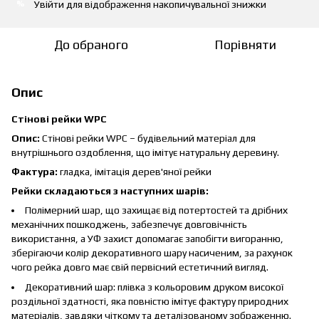
Увійти
для відображення накопичувальної знижки
%
До обраного
Порівняти
Опис
Стінові рейки WPC
Опис:
Стінові рейки WPC – будівельний матеріал для
внутрішнього оздоблення, що імітує натуральну деревину.
Фактура:
гладка, імітація дерев'яної рейки
Рейки складаються з наступних шарів:
Полімерний шар, що захищає від потертостей та дрібних
механічних пошкоджень, забезпечує довговічність
використання, а УФ захист допомагає запобігти вигоранню,
зберігаючи колір декоративного шару насиченим, за рахунок
чого рейка довго має свій первісний естетичний вигляд.
Декоративний шар: плівка з кольоровим друком високої
роздільної здатності, яка повністю імітує фактуру природних
матеріалів, завдяки чіткому та деталізованому зображенню.