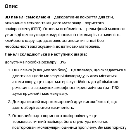
Опис
3D панелі самоклеючі
– декоративне покриття для стін,
виконане з легкого та міцного матеріалу – пористого
поліпропілену (ППП). Основна особливість – рельєфний малюнок
у вигляді цегли у широкому різноманітті кольорів та наявність
клейового шару, що дозволяє встановити панелі без
необхідності застосування додаткових матеріалів.
Панелі складаються з наступних шарів:
допустима похибка розміру - 3%
ПВХ плівка (з лицьового боку) - це полімер, що складається з
довгих ланцюгів молекул вінілхлориду, в яких містяться
атоми хлору, це надає матеріалу стійкість до дії хімічних
речовин, а за рахунок аморфності кристалічних ґрат ПВХ
дуже пружний і має малу вагу.
Декоративний шар: кольоровий друк високої якості, що
довго зберігає свою насиченість.
Основний шар з пористого поліпропілену – це
термопластичний полімер, його структура включає
повторювані молекулярні одиниці пропілену. Він має пористу