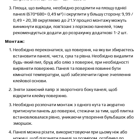
Площа, що вийшла, необхідно розділити на площу однієї
панелі (670*680= 0,49 м²) і округлити у більшу сторону: 9,99 /
0,49 = 20,38 округляємо до 21.У процесі монтажу можуть
виникнути відходи, пов'язані з порізкою панелей, тому
рекомендується додати до розрахунку додаткові 1-2 шт.
Монтаж:
Необхідно переконатися, що поверхня, на яку ви збираєтесь
встановити панелі, чиста, суха та рівна. Необхідно видалити
будь-який пил, бруд або олію з поверхні, при необхідності
вирівняти поверхню. Панелі та поверхня повинні бути
кімнатної температури, щоб забезпечити гарне зчеплення
клейової основи.
Зняти захисний папір зі зворотного боку панелі, щоб
відкрити клейку поверхню.
Необхідно розпочати монтаж з одного кута та акуратно
притиснути панель до поверхні, стежачи за тим, щоб плитка
встановлювалася рівно, уникаючи утворення бульбашок або
зморшок.
Панелі можна різати, використовуючи при цьому ніж або
ножиці, щоб підганяти панелі за розміром, особливо по