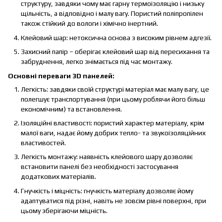
структуру, завдяки чому має гарну термоізоляцію і низьку
щільність, а відповідно і малу вагу. Пористий поліпропілен
також стійкий до вологи і хімічно інертний.
Клейовий шар: нетоксична основа з високим рівнем адгезії.
Захисний папір – оберігає клейовий шар від пересихання та
забруднення, легко знімається під час монтажу.
Основні переваги 3D панелей:
Легкість: завдяки своїй структурі матеріал має малу вагу, це
полегшує транспортування (при цьому роблячи його більш
економічним) та встановлення.
Ізоляційні властивості: пористий характер матеріалу, крім
малої ваги, надає йому добрих тепло- та звукоізоляційних
властивостей.
Легкість монтажу: наявність клейового шару дозволяє
встановити панелі без необхідності застосування
додаткових матеріалів.
Гнучкість і міцність: гнучкість матеріалу дозволяє йому
адаптуватися під різні, навіть не зовсім рівні поверхні, при
цьому зберігаючи міцність.