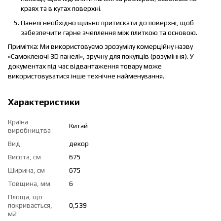
краях та в кутах поверхні.
Панелі необхідно щільно притискати до поверхні, щоб
забезпечити гарне зчеплення між плиткою та основою.
Примітка: Ми використовуємо зрозумілу комерційну назву
«Самоклеючі 3D панелі», зручну для покупців (розуміння). У
документах під час відвантаження товару може
використовуватися інше технічне найменування.
Характеристики
Країна
Китай
виробництва
Вид
декор
Висота, см
675
Ширина, см
675
Товщина, мм
6
Площа, що
покривається,
0,539
м2