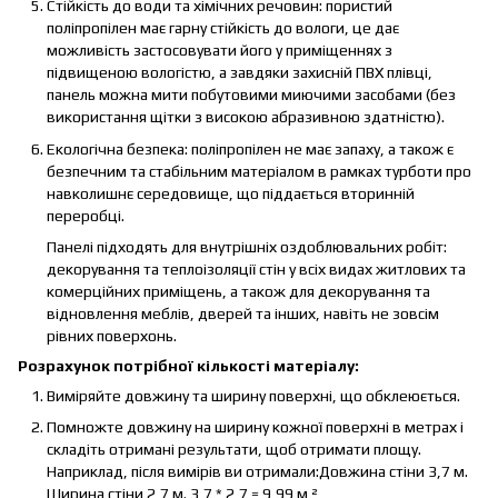
Стійкість до води та хімічних речовин: пористий
поліпропілен має гарну стійкість до вологи, це дає
можливість застосовувати його у приміщеннях з
підвищеною вологістю, а завдяки захисній ПВХ плівці,
панель можна мити побутовими миючими засобами (без
використання щітки з високою абразивною здатністю).
Екологічна безпека: поліпропілен не має запаху, а також є
безпечним та стабільним матеріалом в рамках турботи про
навколишнє середовище, що піддається вторинній
переробці.
Панелі підходять для внутрішніх оздоблювальних робіт:
декорування та теплоізоляції стін у всіх видах житлових та
комерційних приміщень, а також для декорування та
відновлення меблів, дверей та інших, навіть не зовсім
рівних поверхонь.
Розрахунок потрібної кількості матеріалу:
Виміряйте довжину та ширину поверхні, що обклеюється.
Помножте довжину на ширину кожної поверхні в метрах і
складіть отримані результати, щоб отримати площу.
Наприклад, після вимірів ви отримали:Довжина стіни 3,7 м.
Ширина стіни 2,7 м. 3,7 * 2,7 = 9,99 м ²