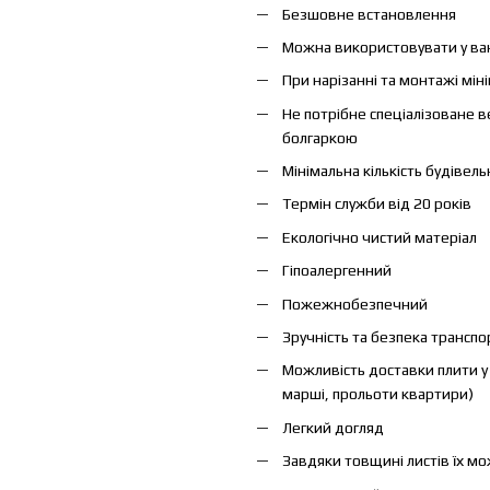
Безшовне встановлення
Можна використовувати у ва
При нарізанні та монтажі міні
Не потрібне спеціалізоване 
болгаркою
Мінімальна кількість будівель
Термін служби від 20 років
Екологічно чистий матеріал
Гіпоалергенний
Пожежнобезпечний
Зручність та безпека транспо
Можливість доставки плити у в
марші, прольоти квартири)
Легкий догляд
Завдяки товщині листів їх м