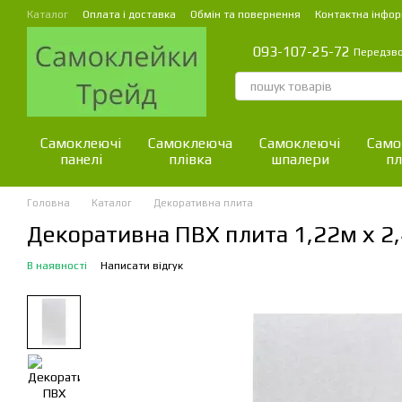
Перейти до основного контенту
Каталог
Оплата і доставка
Обмін та повернення
Контактна інфор
093-107-25-72
Передзв
Самоклеючі
Самоклеюча
Самоклеючі
Само
панелі
плівка
шпалери
пл
Головна
Каталог
Декоративна плита
Декоративна ПВХ плита 1,22м х 
В наявності
Написати відгук