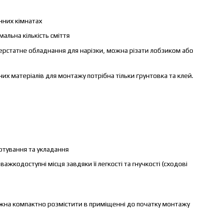
нних кімнатах
мальна кількість сміття
верстатне обладнання для нарізки, можна різати лобзиком або
них матеріалів для монтажу потрібна тільки ґрунтовка та клей.
ртування та укладання
ажкодоступні місця завдяки її легкості та гнучкості (сходові
ожна компактно розмістити в приміщенні до початку монтажу