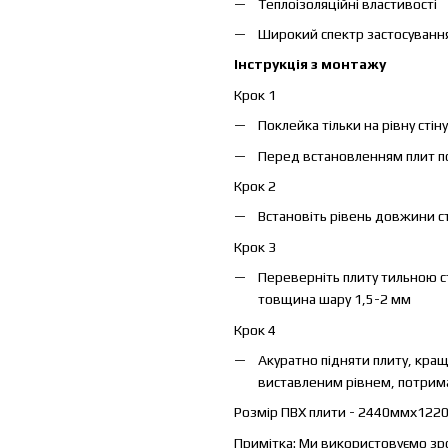
Теплоізоляційні властивості
Широкий спектр застосування
Інструкція з монтажу
Крок 1
Поклейка тільки на рівну стіну
Перед встановленням плит п
Крок 2
Встановіть рівень довжини с
Крок 3
Переверніть плиту тильною ст
товщина шару 1,5-2 мм
Крок 4
Акуратно підняти плиту, кращ
виставленим рівнем, потрима
Розмір ПВХ плити - 2440ммх1220м
Примітка: Ми використовуємо зро