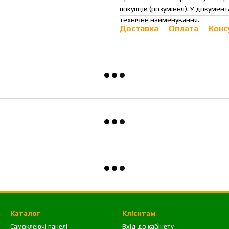
покупців (розуміння). У докумен
технічне найменування.
Доставка
Оплата
Конс
Каталог
Клієнтам
Самоклеючі панелі
Вхід до кабінету