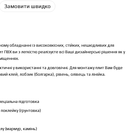
Замовити швидко
ному обладнанні із високоякісних, стійких, нешкідливих для
 ПВХ ви з легкістю реалізуєте всі Ваші дизайнерські рішення як у
иміщеннях.
ктичні у використанні та довговічні. Для монтажу плит Вам буде
ий клей, лобзик (болгарка), рівень, олівець та лінійка.
пеціальна підготовка
 поклейку (грунтовка)
лу (мармур, камінь)