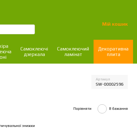
Мій кошик
іра
Самоклеючі
Самоклеючий
Декоративна
леюча
дзеркала
ламінат
плита
оні
Артикул
SW-00002596
Порівняти
В бажання
пичувальної знижки