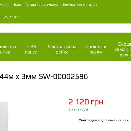
мація
Блог
Угода користувача
Відгуки про магазин
онити вам?
Екошк
клеюча
ПВХ
Декоративна
Підлогові
самок
итка
панелі
рейка
пазли
у рул
2,44м х 3мм SW-00002596
2 120 грн
В наявності
Увійти
для відображення нако
%