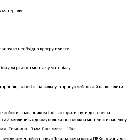
 матеріалу
оверхню необхідно проґрунтувати
тіни для рівного монтажу матеріалу
ороною, нанесіть на тильну сторону клей по всій площі плити
е робити з напарником і щільно притиснути до стіни за
ти 2 хвилини в одному положенні і можна монтувати наступну.
м. Товщина - 3 мм. Вага листа - 19кг
зумілу комерційну назву «Декоративна плита ПВХ», зручну для