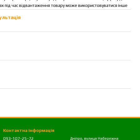
тах під час відвантаження товару може використовуватися інше
ультація
Контактна інформація
093-107-25-72
Дніпро, вулиця Набережна