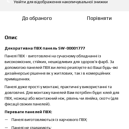
Увійти
для відображення накопичувальної знижки
%
До обраного
Порівняти
Опис
Декоративна ПВХ панель SW-00001777
Панелі ПВХ - виготовлені на сучасному обладнанні із
високоякісних, стійких, нешкідливих для здоров'я фарб. За
допомогою панелей ПВХ ви легко реалізуєте всі Ваші будь-які
дизайнерські рішення як у житлових, так і в комерційних
приміщеннях.
Панелі дуже прості у монтажі, практичні у використанні та
довговічні. Для монтажу панелей Вам потрібен буде: клей для
ПВХ, ножиці або монтажний ніж, рівень чи лінійка, скотч (для
фіксації свіжих панелей).
Переваги панелей ПВХ:
Панелі виготовляються із харчового ПВХ;
Панелі не спалахують;