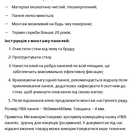
Матеріал екологічно чистий, гіпоалергенний;
Панелі легко миються;
Монтаж можливий на будь-яку поверхню;
Термін служби більше 20 років;
Інструкція з монтажу панелей:
Очистити стіни від пилу та бруду;
Проґрунтувати стіну;
Нанести клей на ребра панелей по всій площині, це
забезпечить максимально ефективну фіксацію;
Враховуючи вагу однієї панелі, рекомендується відразу після
приклеювання панелі, додатково зафіксувати її скотчем до
стіни, щоб уникнути сповзання під своєю вагою;
Після підсихання клею продовжити монтаж наступного ряду.
Розмір ПВХ панелі – 960ммх480мм. Товщина – 4 мм.
Примітка: Ми використовуємо зрозумілу комерційну назву «ПВХ
панелі», зручну для покупців (розуміння). У документах під час
відвантаження товару може використовуватися інше технічне