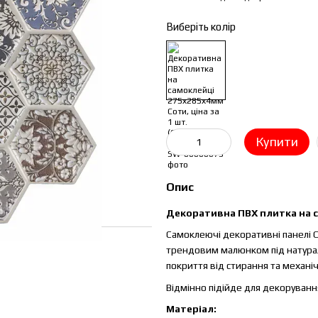
Виберіть колір
Купити
Опис
Декоративна ПВХ плитка на са
Самоклеючі декоративні панелі СП
трендовим малюнком під натурал
покриття від стирання та механ
Відмінно підійде для декорування
Матеріал: