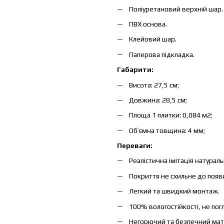
Поліуретановий верхній шар.
ПВХ основа.
Клейовий шар.
Паперова підкладка.
Габарити:
Висота: 27,5 см;
Довжина: 28,5 см;
Площа 1 плитки: 0,084 м2;
Об’ємна товщина: 4 мм;
Переваги:
Реалістична імітація натурал
Покриття не схильне до появи
Легкий та швидкий монтаж.
100% вологостійкості, не пог
Негорючий та безпечний мат