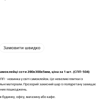
Замовити швидко
моклейці соти 280х300х5мм, ціна за 1 шт. (СПП-504)
П - новинка у світі самоклейок. Це невеликі плитки із
ьні матеріали. Прозорий захисний шар із поліуретану захищає
ічних пошкоджень.
 будинку, офісу, магазину або кафе.