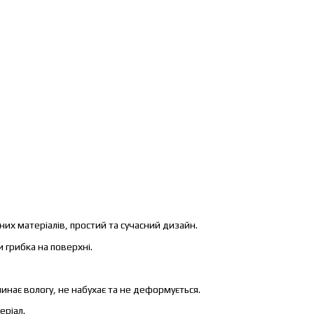
ьних матеріалів, простий та сучасний дизайн.
 грибка на поверхні.
линає вологу, не набухає та не деформується.
еріал.