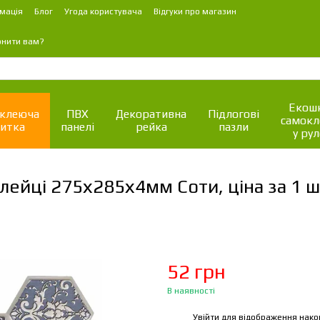
мація
Блог
Угода користувача
Відгуки про магазин
онити вам?
Екошк
клеюча
ПВХ
Декоративна
Підлогові
самок
итка
панелі
рейка
пазли
у рул
ейці 275х285х4мм Соти, ціна за 1 ш
52 грн
В наявності
Увійти
для відображення нако
%