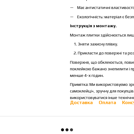
Має антистатичні властивості,
Екологічність: матеріал є бе
Інструкція з монтажу.
Монтаж плитки здійснюється лише
Зняти захисну плівку.
Прикласти до поверхні та ро
Поверхня, що обклеюється, повин
поклейкою бажано знепилити і пр
менше 4-х годин.
Примітка: Ми використовуємо зр
самоклейці», зручну для покупці
використовуватися інше технічн
Доставка
Оплата
Конс