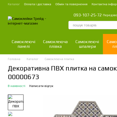
Перейти до основного контенту
Каталог
Оплата і доставка
Обмін та повернення
Контактна інфор
093-107-25-72
Передзв
Самоклеючі
Самоклеюча
Самоклеючі
Само
панелі
плівка
шпалери
пл
Головна
Каталог
Самоклеюча плитка
Декоративна ПВХ плитка на самокл
00000673
В наявності
Написати відгук