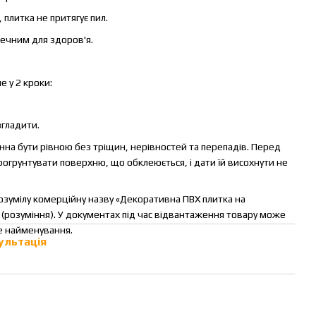
 плитка не притягує пил.
зпечним для здоров'я.
 у 2 кроки:
згладити.
на бути рівною без тріщин, нерівностей та перепадів. Перед
огрунтувати поверхню, що обклеюється, і дати їй висохнути не
озумілу комерційну назву «Декоративна ПВХ плитка на
в (розуміння). У документах під час відвантаження товару може
е найменування.
ультація