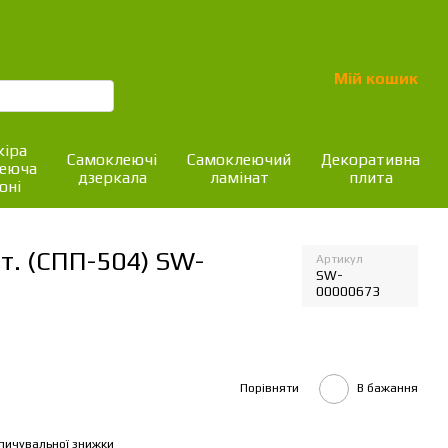
Мій кошик
іра
Самоклеючі
Самоклеючий
Декоративна
леюча
дзеркала
ламінат
плита
оні
т. (СПП-504) SW-
Артикул
SW-
00000673
Порівняти
В бажання
пичувальної знижки