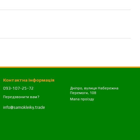
Контактна інформація
093-107-25-72
Дніпро, вулиця Набережна
Перемоги, 108
Передзвонити вам?
Мапа проїзду
info@samokleiky.trade