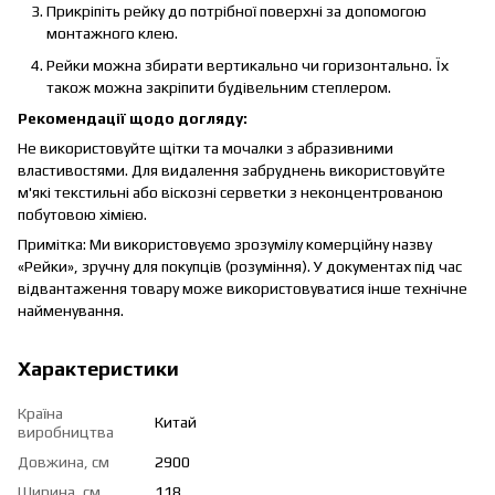
Прикріпіть рейку до потрібної поверхні за допомогою
монтажного клею.
Рейки можна збирати вертикально чи горизонтально. Їх
також можна закріпити будівельним степлером.
Рекомендації щодо догляду:
Не використовуйте щітки та мочалки з абразивними
властивостями. Для видалення забруднень використовуйте
м'які текстильні або віскозні серветки з неконцентрованою
побутовою хімією.
Примітка: Ми використовуємо зрозумілу комерційну назву
«Рейки», зручну для покупців (розуміння). У документах під час
відвантаження товару може використовуватися інше технічне
найменування.
Характеристики
Країна
Китай
виробництва
Довжина, см
2900
Ширина, см
118