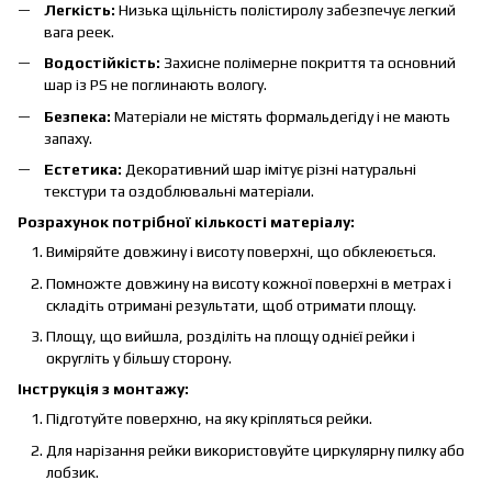
Легкість:
Низька щільність полістиролу забезпечує легкий
вага реек.
Водостійкість:
Захисне полімерне покриття та основний
шар із PS не поглинають вологу.
Безпека:
Матеріали не містять формальдегіду і не мають
запаху.
Естетика:
Декоративний шар імітує різні натуральні
текстури та оздоблювальні матеріали.
Розрахунок потрібної кількості матеріалу:
Виміряйте довжину і висоту поверхні, що обклеюється.
Помножте довжину на висоту кожної поверхні в метрах і
складіть отримані результати, щоб отримати площу.
Площу, що вийшла, розділіть на площу однієї рейки і
округліть у більшу сторону.
Інструкція з монтажу:
Підготуйте поверхню, на яку кріпляться рейки.
Для нарізання рейки використовуйте циркулярну пилку або
лобзик.