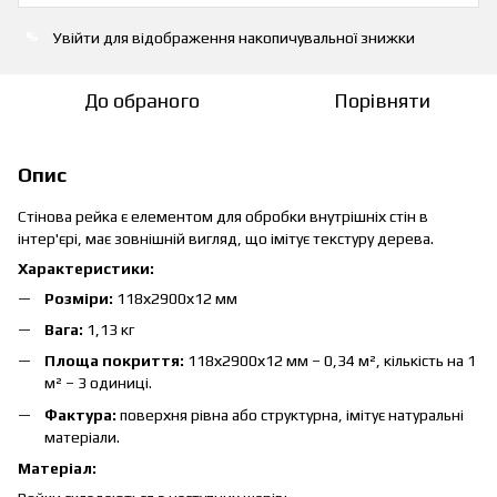
Увійти
для відображення накопичувальної знижки
%
До обраного
Порівняти
Опис
Стінова рейка є елементом для обробки внутрішніх стін в
інтер'єрі, має зовнішній вигляд, що імітує текстуру дерева.
Характеристики:
Розміри:
118х2900х12 мм
Вага:
1,13 кг
Площа покриття:
118х2900х12 мм – 0,34 м², кількість на 1
м² – 3 одиниці.
Фактура:
поверхня рівна або структурна, імітує натуральні
матеріали.
Матеріал: