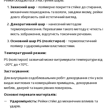
Рейки складаються з наступних шарів:
Захисний шар
– полімерне покриття стійке до стирання,
механічних пошкоджень та вологи, завдяки якому, рейки
довго зберігають свій естетичний вигляд.
Декоративний шар
– нанесений методом
термоперенесення. Перевагами такого методу є: чіткість і
якість зображення, відсутність токсичних речовин.
Основний шар PS (полістирол)
- термопластичний
полімер з удароміцними властивостями.
Температурний режим:
PS (полістирол) зазвичай може витримувати температури від
-20°C до +70°C.
Застосування:
Для внутрішніх оздоблювальних робіт: декорування стін у всіх
видах житлових та комерційних приміщень, декорування
меблів, дверей та інших рівних поверхонь.
Основні переваги матеріалів:
Удароміцність:
Рейки стійкі до механічних впливів та
ударів.