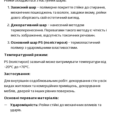
Рейки складаються з наступних шарів:
Захисний шар
– полімерне покриття стійке до стирання,
механічних пошкоджень та вологи, завдяки якому, рейки
довго зберігають свій естетичний вигляд.
Декоративний шар
– нанесений методом
термоперенесення. Перевагами такого методу є: чіткість і
якість зображення, відсутність токсичних речовин.
Основний шар PS (полістирол)
- термопластичний
полімер з удароміцними властивостями.
Температурний режим:
PS (полістирол) зазвичай може витримувати температури від
-20°C до +70°C.
Застосування:
Для внутрішніх оздоблювальних робіт: декорування стін у всіх
видах житлових та комерційних приміщень, декорування
меблів, дверей та інших рівних поверхонь.
Основні переваги матеріалів:
Удароміцність:
Рейки стійкі до механічних впливів та
ударів.