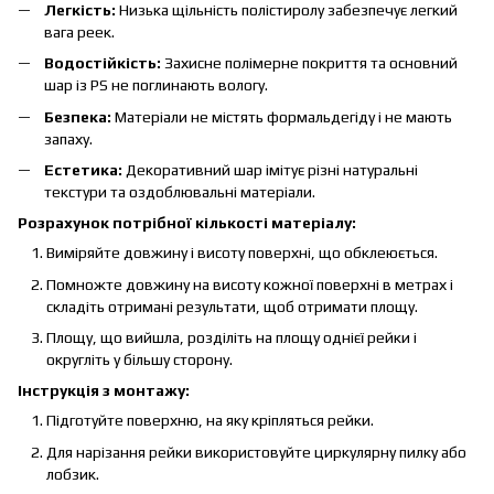
Легкість:
Низька щільність полістиролу забезпечує легкий
вага реек.
Водостійкість:
Захисне полімерне покриття та основний
шар із PS не поглинають вологу.
Безпека:
Матеріали не містять формальдегіду і не мають
запаху.
Естетика:
Декоративний шар імітує різні натуральні
текстури та оздоблювальні матеріали.
Розрахунок потрібної кількості матеріалу:
Виміряйте довжину і висоту поверхні, що обклеюється.
Помножте довжину на висоту кожної поверхні в метрах і
складіть отримані результати, щоб отримати площу.
Площу, що вийшла, розділіть на площу однієї рейки і
округліть у більшу сторону.
Інструкція з монтажу:
Підготуйте поверхню, на яку кріпляться рейки.
Для нарізання рейки використовуйте циркулярну пилку або
лобзик.