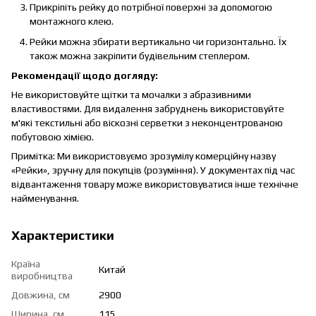
Прикріпіть рейку до потрібної поверхні за допомогою
монтажного клею.
Рейки можна збирати вертикально чи горизонтально. Їх
також можна закріпити будівельним степлером.
Рекомендації щодо догляду:
Не використовуйте щітки та мочалки з абразивними
властивостями. Для видалення забруднень використовуйте
м'які текстильні або віскозні серветки з неконцентрованою
побутовою хімією.
Примітка: Ми використовуємо зрозумілу комерційну назву
«Рейки», зручну для покупців (розуміння). У документах під час
відвантаження товару може використовуватися інше технічне
найменування.
Характеристики
Країна
Китай
виробництва
Довжина, см
2900
Ширина, см
115