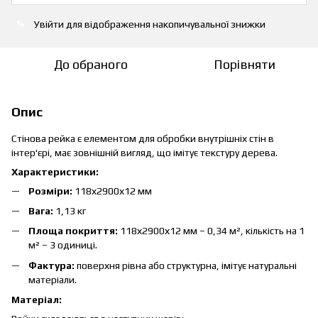
Увійти
для відображення накопичувальної знижки
%
До обраного
Порівняти
Опис
Стінова рейка є елементом для обробки внутрішніх стін в
інтер'єрі, має зовнішній вигляд, що імітує текстуру дерева.
Характеристики:
Розміри:
118х2900х12 мм
Вага:
1,13 кг
Площа покриття:
118х2900х12 мм – 0,34 м², кількість на 1
м² – 3 одиниці.
Фактура:
поверхня рівна або структурна, імітує натуральні
матеріали.
Матеріал: