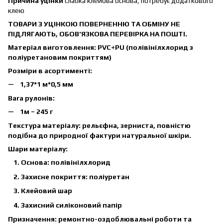
Причина уцінки
слабка клейова основа, потребує додаткового
клею
ТОВАРИ З УЦІНКОЮ ПОВЕРНЕННЮ ТА ОБМІНУ НЕ
ПІДЛЯГАЮТЬ, ОБОВ'ЯЗКОВА ПЕРЕВІРКА НА ПОШТІ.
Матеріал виготовлення:
PVC+PU (полівінілхлорид з
поліуретановим покриттям)
Розміри в асортименті:
1,37*1 м*0,5 мм
Вага рулонів:
1м – 245 г
Текстура матеріалу:
рельєфна, зерниста, повністю
подібна до природної фактури натуральної шкіри.
Шари матеріалу:
Основа: полівінілхлорид
Захисне покриття: поліуретан
Клейовий шар
Захисний силіконовий папір
Призначення:
ремонтно-оздоблювальні роботи та