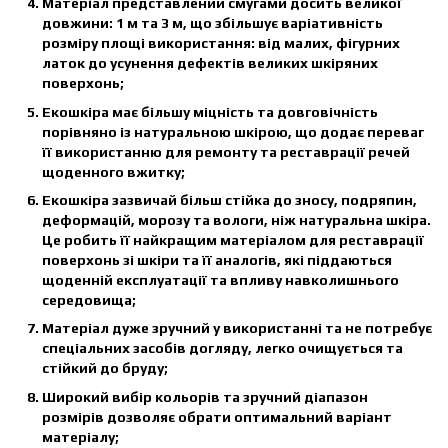
Матеріал представлений смугами досить великої
довжини: 1 м та 3 м, що збільшує варіативність
розміру площі використання: від малих, фігурних
латок до усунення дефектів великих шкіряних
поверхонь;
Екошкіра має більшу міцність та довговічність
порівняно із натуральною шкірою, що додає переваг
її використанню для ремонту та реставрації речей
щоденного вжитку;
Екошкіра зазвичай більш стійка до зносу, подряпин,
деформацій, морозу та вологи, ніж натуральна шкіра.
Це робить її найкращим матеріалом для реставрації
поверхонь зі шкіри та її аналогів, які піддаються
щоденній експлуатації та впливу навколишнього
середовища;
Матеріал дуже зручний у використанні та не потребує
спеціальних засобів догляду, легко очищується та
стійкий до бруду;
Широкий вибір кольорів та зручний діапазон
розмірів дозволяє обрати оптимальний варіант
матеріалу;