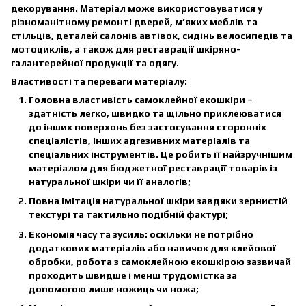
декорування. Матеріал може використовуватися у
різноманітному ремонті дверей, м’яких меблів та
стільців, деталей салонів автівок, сидінь велосипедів та
мотоциклів, а також для реставрації шкіряно-
галантерейної продукції та одягу.
Властивості та переваги матеріалу:
Головна властивість самоклейної екошкіри –
здатність легко, швидко та щільно приклеюватися
до інших поверхонь без застосування сторонніх
спеціалістів, інших адгезивних матеріалів та
спеціальних інструментів. Це робить її найзручнішим
матеріалом для бюджетної реставрації товарів із
натуральної шкіри чи її аналогів;
Повна імітація натуральної шкіри завдяки зернистій
текстурі та тактильно подібній фактурі;
Економія часу та зусиль: оскільки не потрібно
додаткових матеріалів або навичок для клейової
обробки, робота з самоклейною екошкірою зазвичай
проходить швидше і менш трудомістка за
допомогою лише ножиць чи ножа;