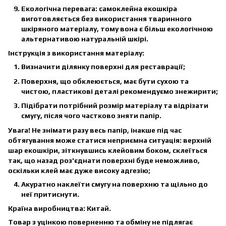
Екологічна перевага: самоклейна екошкіра
виготовляється без використання тваринного
шкіряного матеріалу, тому вона є більш екологічною
альтернативою натуральній шкірі.
Інструкція з використання матеріалу:
Визначити ділянку поверхні для реставрації;
Поверхня, що обклеюється, має бути сухою та
чистою, пластикові деталі рекомендуємо знежирити;
Підібрати потрібний розмір матеріалу та відрізати
смугу, після чого частково зняти папір.
Увага! Не знімати разу весь папір, інакше під час
обтягування може статися неприємна ситуація: верхній
шар екошкіри, зіткнувшись клейовим боком, склеїться
так, що назад роз'єднати поверхні буде неможливо,
оскільки клей має дуже високу адгезію;
Акуратно наклеїти смугу на поверхню та щільно до
неї притиснути.
Країна виробництва:
Китай.
Товар з уцінкою поверненню та обміну не підлягає