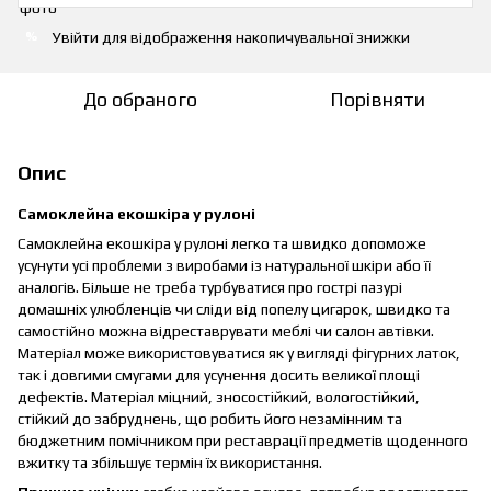
Увійти
для відображення накопичувальної знижки
%
До обраного
Порівняти
Опис
Самоклейна екошкіра у рулоні
Самоклейна екошкіра у рулоні легко та швидко допоможе
усунути усі проблеми з виробами із натуральної шкіри або її
аналогів. Більше не треба турбуватися про гострі пазурі
домашніх улюбленців чи сліди від попелу цигарок, швидко та
самостійно можна відреставрувати меблі чи салон автівки.
Матеріал може використовуватися як у вигляді фігурних латок,
так і довгими смугами для усунення досить великої площі
дефектів. Матеріал міцний, зносостійкий, вологостійкий,
стійкий до забруднень, що робить його незамінним та
бюджетним помічником при реставрації предметів щоденного
вжитку та збільшує термін їх використання.