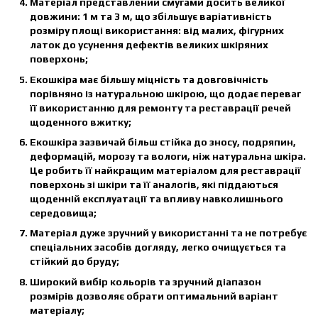
Матеріал представлений смугами досить великої
довжини: 1 м та 3 м, що збільшує варіативність
розміру площі використання: від малих, фігурних
латок до усунення дефектів великих шкіряних
поверхонь;
Екошкіра має більшу міцність та довговічність
порівняно із натуральною шкірою, що додає переваг
її використанню для ремонту та реставрації речей
щоденного вжитку;
Екошкіра зазвичай більш стійка до зносу, подряпин,
деформацій, морозу та вологи, ніж натуральна шкіра.
Це робить її найкращим матеріалом для реставрації
поверхонь зі шкіри та її аналогів, які піддаються
щоденній експлуатації та впливу навколишнього
середовища;
Матеріал дуже зручний у використанні та не потребує
спеціальних засобів догляду, легко очищується та
стійкий до бруду;
Широкий вибір кольорів та зручний діапазон
розмірів дозволяє обрати оптимальний варіант
матеріалу;