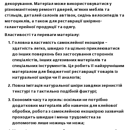
декорування. Матеріал може використовуватися у
різноманітному ремонті дверей, м’яких меблів та
стільців, деталей салонів автівок, сидінь велосипедів та
мотоциклів, а також для реставрації шкіряно-
галантерейної продукції та одягу.
Властивості та переваги матеріалу:
Головна властивість самоклейної екошкіри –
здатність легко, швидко та щільно приклеюватися
до інших поверхонь без застосування сторонніх
спеціалістів, інших адгезивних матеріалів та
спеціальних інструментів. Це робить її найзручнішим
матеріалом для бюджетної реставрації товарів із
натуральної шкіри чи її аналогів;
Повна імітація натуральної шкіри завдяки зернистій
текстурі та тактильно подібній фактурі;
Економія часу та зусиль: оскільки не потрібно
додаткових матеріалів або навичок для клейової
обробки, робота з самоклейною екошкірою зазвичай
проходить швидше і менш трудомістка за
допомогою лише ножиць чи ножа;