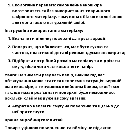
Екологічна перевага: самоклейна екошкіра
виготовляється без використання тваринного
шкіряного матеріалу, тому вона є більш екологічною
альтернативою натуральній шкірі.
Інструкція з використання матеріалу:
Визначити ділянку поверхні для реставрації;
Поверхня, що обклеюється, має бути сухою та
чистою, пластикові деталі рекомендуємо знежирити;
Підібрати потрібний розмір матеріалу та відрізати
смугу, після чого частково зняти папір.
Увага! Не знімати разу весь папір, інакше під час
обтягування може статися неприємна ситуація: верхній
шар екошкіри, зіткнувшись клейовим боком, склеїться
так, що назад роз'єднати поверхні буде неможливо,
оскільки клей має дуже високу адгезію;
Акуратно наклеїти смугу на поверхню та щільно до
неї притиснути.
Країна виробництва:
Китай.
Товар з уцінкою поверненню та обміну не підлягає