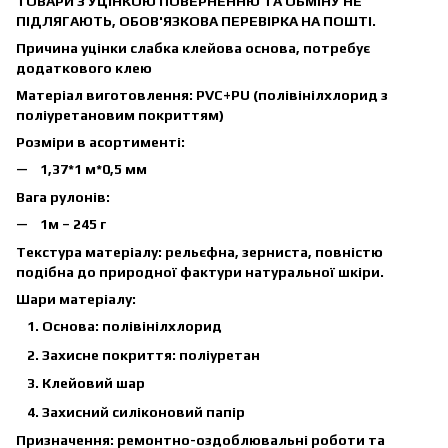
ТОВАРИ З УЦІНКОЮ ПОВЕРНЕННЮ ТА ОБМІНУ НЕ
ПІДЛЯГАЮТЬ, ОБОВ'ЯЗКОВА ПЕРЕВІРКА НА ПОШТІ.
Причина уцінки
слабка клейова основа, потребує
додаткового клею
Матеріал виготовлення:
PVC+PU (полівінілхлорид з
поліуретановим покриттям)
Розміри в асортименті:
1,37*1 м*0,5 мм
Вага рулонів:
1м – 245 г
Текстура матеріалу:
рельєфна, зерниста, повністю
подібна до природної фактури натуральної шкіри.
Шари матеріалу:
Основа: полівінілхлорид
Захисне покриття: поліуретан
Клейовий шар
Захисний силіконовий папір
Призначення:
ремонтно-оздоблювальні роботи та