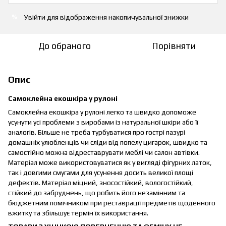
Увійти
для відображення накопичувальної знижки
%
До обраного
Порівняти
Опис
Самоклейна екошкіра у рулоні
Самоклейна екошкіра у рулоні легко та швидко допоможе
усунути усі проблеми з виробами із натуральної шкіри або її
аналогів. Більше не треба турбуватися про гострі пазурі
домашніх улюбленців чи сліди від попелу цигарок, швидко та
самостійно можна відреставрувати меблі чи салон автівки.
Матеріал може використовуватися як у вигляді фігурних латок,
так і довгими смугами для усунення досить великої площі
дефектів. Матеріал міцний, зносостійкий, вологостійкий,
стійкий до забруднень, що робить його незамінним та
бюджетним помічником при реставрації предметів щоденного
вжитку та збільшує термін їх використання.