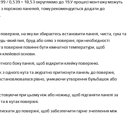
9,99 / 0,539 = 18,53 округляємо до 19.У процесі монтажу можуть
і з порізкою панелей, тому рекомендується додати до
.
оверхня, на яку ви збираєтесь встановити панелі, чиста, суха та
дь-який пил, бруд або олію з поверхні, при необхідності
та поверхня повинні бути кімнатної температури, щоб
 клейової основи.
отного боку панелі, щоб відкрити клейку поверхню.
з одного кута та акуратно притиснути панель до поверхні,
 встановлювалася рівно, уникаючи утворення бульбашок або
стовуючи при цьому ніж або ножиці, щоб підганяти панелі за
та в кутах поверхні.
тискати до поверхні, щоб забезпечити гарне зчеплення між