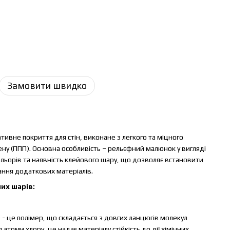
Замовити швидко
тивне покриття для стін, виконане з легкого та міцного
ену (ППП). Основна особливість – рельєфний малюнок у вигляді
ольорів та наявність клейового шару, що дозволяє встановити
вання додаткових матеріалів.
их шарів:
) - це полімер, що складається з довгих ланцюгів молекул
я атоми хлору, це надає матеріалу стійкість до дії хімічних