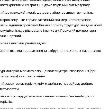
ості кристалічних ґрат ПВХ дуже пружний і має малу вагу.
й друк високої якості, що довго зберігає свою насиченість.
ліпропілену – це термопластичний полімер, його структура
ярні одиниці пропілену. Він має пористу структуру, завдяки чому
ьку щільність, а відповідно і малу вагу. Пористий поліпропілен
ічно інертний.
нова з високим рівнем адгезії.
ейовий шар від пересихання та забруднення, легко знімається під
:
ктурі матеріал має малу вагу, це полегшує транспортування (при
ономічним) та встановлення.
стий характер матеріалу, крім малої ваги, надає йому добрих
ластивостей.
 клейового шару дозволяє встановити панелі без необхідності
еріалів.
ть матеріалу дозволяє йому адаптуватися під різні, навіть не зовсім