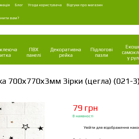
мація
Блог
Угода користувача
Відгуки про магазин
онити вам?
Екошк
клеюча
ПВХ
Декоративна
Підлогові
самок
итка
панелі
рейка
пазли
у рул
а 700х770х3мм Зірки (цегла) (021-
79 грн
В наявності
Увійти
для відображення нако
%