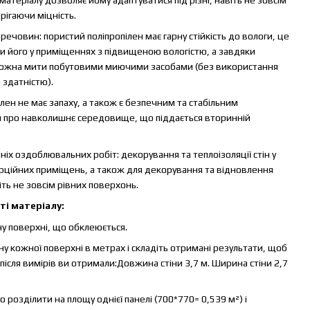
рігаючи міцність.
 речовин: пористий поліпропілен має гарну стійкість до вологи, це
и його у приміщеннях з підвищеною вологістю, а завдяки
ь можна мити побутовими миючими засобами (без використання
 здатністю).
ілен не має запаху, а також є безпечним та стабільним
и про навколишнє середовище, що піддається вторинній
ніх оздоблювальних робіт: декорування та теплоізоляції стін у
рційних приміщень, а також для декорування та відновлення
іть не зовсім рівних поверхонь.
ті матеріалу:
у поверхні, що обклеюється.
кожної поверхні в метрах і складіть отримані результати, щоб
ісля вимірів ви отримали:Довжина стіни 3,7 м. Ширина стіни 2,7
розділити на площу однієї панелі (700*770= 0,539 м²) і