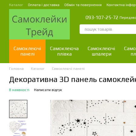
Перейти до основного контенту
Каталог
Оплата і доставка
Обмін та повернення
Контактна інфор
093-107-25-72
Передзв
Самоклеючі
Самоклеюча
Самоклеючі
Само
панелі
плівка
шпалери
пл
Головна
Каталог
Самоклеючі панелі
Декоративна 3D панель самоклейк
В наявності
Написати відгук