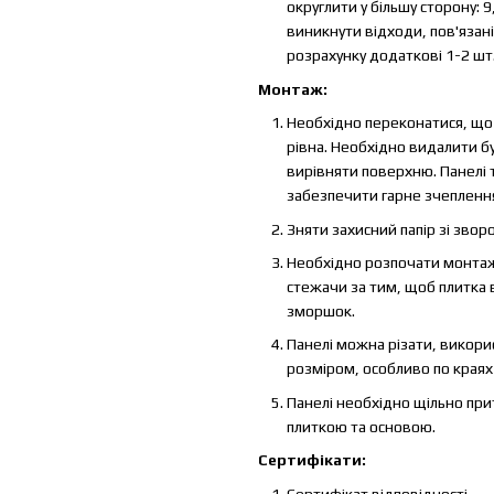
округлити у більшу сторону: 
виникнути відходи, пов'язан
розрахунку додаткові 1-2 шт
Монтаж:
Необхідно переконатися, що п
рівна. Необхідно видалити бу
вирівняти поверхню. Панелі 
забезпечити гарне зчеплення
Зняти захисний папір зі звор
Необхідно розпочати монтаж 
стежачи за тим, щоб плитка
зморшок.
Панелі можна різати, викори
розміром, особливо по краях 
Панелі необхідно щільно при
плиткою та основою.
Сертифікати:
Сертифікат відповідності.