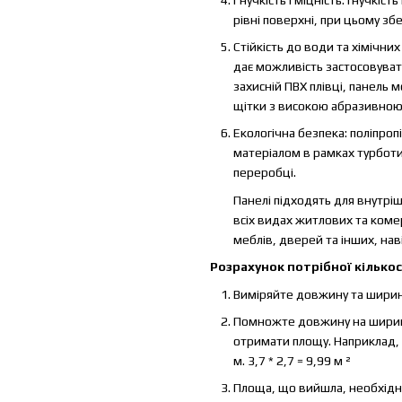
рівні поверхні, при цьому збе
Стійкість до води та хімічних
дає можливість застосовуват
захисній ПВХ плівці, панел
щітки з високою абразивною
Екологічна безпека: поліпроп
матеріалом в рамках турбот
переробці.
Панелі підходять для внутріш
всіх видах житлових та коме
меблів, дверей та інших, нав
Розрахунок потрібної кількос
Виміряйте довжину та ширин
Помножте довжину на ширину 
отримати площу. Наприклад, п
м. 3,7 * 2,7 = 9,99 м ²
Площа, що вийшла, необхідно 