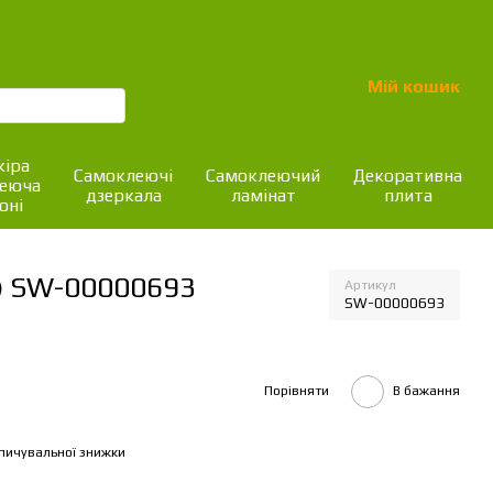
Мій кошик
іра
Самоклеючі
Самоклеючий
Декоративна
леюча
дзеркала
ламінат
плита
оні
3) SW-00000693
Артикул
SW-00000693
Порівняти
В бажання
пичувальної знижки