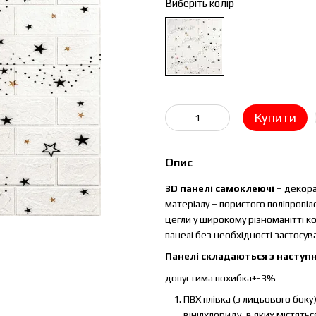
Виберіть колір
Купити
Опис
3D панелі самоклеючі
– декора
матеріалу – пористого поліпропіл
цегли у широкому різноманітті к
панелі без необхідності застосу
Панелі складаються з наступн
допустима похибка+-3%
ПВХ плівка (з лицьового боку
вінілхлориду, в яких містятьс