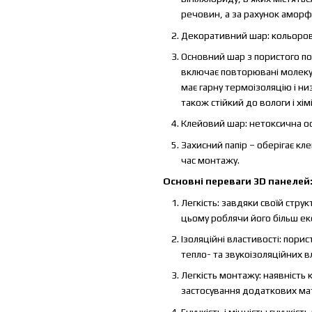
речовин, а за рахунок аморфн
Декоративний шар: кольорови
Основний шар з пористого по
включає повторювані молекул
має гарну термоізоляцію і низ
також стійкий до вологи і хім
Клейовий шар: нетоксична ос
Захисний папір – оберігає кл
час монтажу.
Основні переваги 3D панелей
Легкість: завдяки своїй стру
цьому роблячи його більш ек
Ізоляційні властивості: пори
тепло- та звукоізоляційних в
Легкість монтажу: наявність
застосування додаткових мат
Гнучкість і міцність: гнучкіс