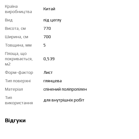
Країна
Китай
виробництва
Вид
під цеглу
Висота, см
770
Ширина, см
700
Товщина, мм
5
Площа, що
покривається,
0,539
м2
Форм-фактор
Лист
Тип поверхні
глянцева
Матеріал
спінений поліпропілен
Тип
для внутрішніх робіт
використання
Відгуки