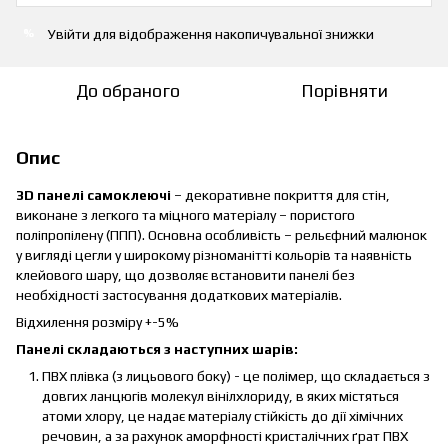
Увійти
для відображення накопичувальної знижки
%
До обраного
Порівняти
Опис
3D панелі самоклеючі
– декоративне покриття для стін,
виконане з легкого та міцного матеріалу – пористого
поліпропілену (ППП). Основна особливість – рельєфний малюнок
у вигляді цегли у широкому різноманітті кольорів та наявність
клейового шару, що дозволяє встановити панелі без
необхідності застосування додаткових матеріалів.
Відхилення розміру +-5%
Панелі складаються з наступних шарів:
ПВХ плівка (з лицьового боку) - це полімер, що складається з
довгих ланцюгів молекул вінілхлориду, в яких містяться
атоми хлору, це надає матеріалу стійкість до дії хімічних
речовин, а за рахунок аморфності кристалічних ґрат ПВХ