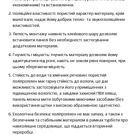
економічним) та встановлення.
Ізоляційні властивості: пористий характер матеріалу, крім
малої ваги, надає йому добрих тепло- та звукоізоляційних
властивостей.
Легкість монтажу: наявність клейового шару дозволяє
встановити панелі без необхідності застосування
додаткових матеріалів.
Гнучкість і міцність: гнучкість матеріалу дозволяє йому
адаптуватися під різні, навіть не зовсім рівні поверхні, при
цьому зберігаючи міцність.
Стійкість до води та хімічних речовин: пористий
поліпропілен має гарну стійкість до вологи, це дає
можливість застосовувати його у приміщеннях з
підвищеною вологістю, а завдяки захисній ПВХ плівці,
панель можна мити побутовими миючими засобами (без
використання щітки з високою абразивною здатністю).
Екологічна безпека: поліпропілен не має запаху, а також є
безпечним та стабільним матеріалом в рамках турботи про
навколишнє середовище, що піддається вторинній
переробці.