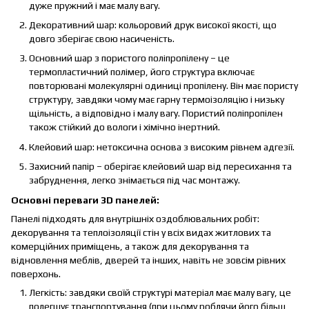
дуже пружний і має малу вагу.
Декоративний шар: кольоровий друк високої якості, що
довго зберігає свою насиченість.
Основний шар з пористого поліпропілену – це
термопластичний полімер, його структура включає
повторювані молекулярні одиниці пропілену. Він має пористу
структуру, завдяки чому має гарну термоізоляцію і низьку
щільність, а відповідно і малу вагу. Пористий поліпропілен
також стійкий до вологи і хімічно інертний.
Клейовий шар: нетоксична основа з високим рівнем адгезії.
Захисний папір – оберігає клейовий шар від пересихання та
забруднення, легко знімається під час монтажу.
Основні переваги 3D панелей:
Панелі підходять для внутрішніх оздоблювальних робіт:
декорування та теплоізоляції стін у всіх видах житлових та
комерційних приміщень, а також для декорування та
відновлення меблів, дверей та інших, навіть не зовсім рівних
поверхонь.
Легкість: завдяки своїй структурі матеріал має малу вагу, це
полегшує транспортування (при цьому роблячи його більш