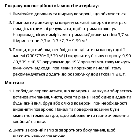
Розрахунок потрібної кількості матеріалу:
Виміряйте довжину та ширину поверхні, що обклеюється.
Помножте довжину на ширину кожної поверхні в метрах і
складіть отримані результати, щоб отримати площу.
Наприклад, після вимірів ви отримали:Довжина стіни 3,7 м.
Ширина стіни 2,7 м. 3,7 * 2,7 = 9,99 м ²
Площа, що вийшла, необхідно розділити на площу однієї
панелі (700*770= 0,539 м²) і округлити у більшу сторону: 9,99
/ 0,539 = 18,53 округляємо до 19.У процесі монтажу можуть
виникнути відходи, пов'язані з порізкою панелей, тому
рекомендується додати до розрахунку додаткові 1-2 шт.
Монтаж:
Необхідно переконатися, що поверхня, на яку ви збираєтесь
встановити панелі, чиста, суха та рівна. Необхідно видалити
будь-який пил, бруд або олію з поверхні, при необхідності
вирівняти поверхню. Панелі та поверхня повинні бути
кімнатної температури, щоб забезпечити гарне зчеплення
клейової основи.
Зняти захисний папір зі зворотного боку панелі, щоб
відкрити клейку поверхню.