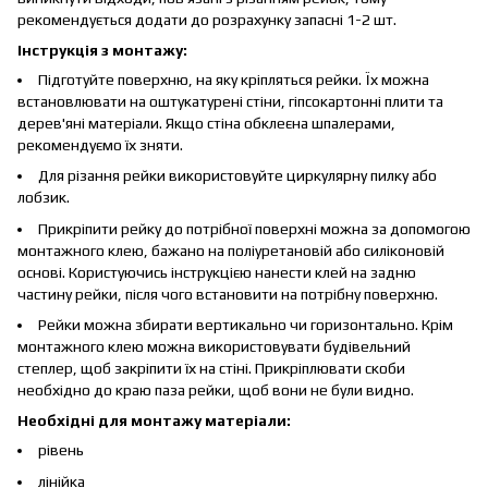
рекомендується додати до розрахунку запасні 1-2 шт.
Інструкція з монтажу:
Підготуйте поверхню, на яку кріпляться рейки. Їх можна
встановлювати на оштукатурені стіни, гіпсокартонні плити та
дерев'яні матеріали. Якщо стіна обклеєна шпалерами,
рекомендуємо їх зняти.
Для різання рейки використовуйте циркулярну пилку або
лобзик.
Прикріпити рейку до потрібної поверхні можна за допомогою
монтажного клею, бажано на поліуретановій або силіконовій
основі. Користуючись інструкцією нанести клей на задню
частину рейки, після чого встановити на потрібну поверхню.
Рейки можна збирати вертикально чи горизонтально. Крім
монтажного клею можна використовувати будівельний
степлер, щоб закріпити їх на стіні. Прикріплювати скоби
необхідно до краю паза рейки, щоб вони не були видно.
Необхідні для монтажу матеріали:
рівень
лінійка