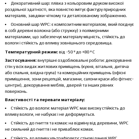
Декоративний шар: плівка з кольоровим друком високої
роздільної здатності, яка повністю імітує фактуру природних
матеріалів, завдяки чіткому та деталізованому зображенню.
Основний шар WPC: є композитним матеріалом, який поєднує
в собі деревні волокна (або стружку) з полімерними
матеріалами, що забезпечує матеріалу міцність, стійкість до
вологи і стійкість до впливу зовнішнього середовища.
Температурний режим:
від -50 º до +80 º С
Застосування:
внутрішні оздоблювальні роботи: декорування
стін у всіх видах житлових приміщень (кухня, вітальня, дитяча
або спальня, вхідна група) та комерційних приміщень (офісні
приміщення, зони рецепцій, магазини, салони краси або фітнес-
центри), декорування меблів, дверей та інших рівних
поверхонь.
Властивості та переваги матеріалу:
Стійкість до вологи: матеріал WPC має високу стійкість до
впливу вологи, не набухає і не деформується.
Стійкість до гниття та комах: на відміну від деревини, WPC
не схильний до гниття і не приваблює комах.
Стійкість до впливу ультрафіолету: стінові панелі WPC