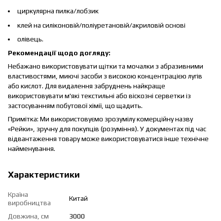
циркулярна пилка/лобзик
клей на силіконовій/поліуретановій/акриловій основі
олівець.
Рекомендації щодо догляду:
Небажано використовувати щітки та мочалки з абразивними
властивостями, миючі засоби з високою концентрацією лугів
або кислот. Для видалення забруднень найкраще
використовувати м'які текстильні або віскозні серветки із
застосуванням побутової хімії, що щадить.
Примітка: Ми використовуємо зрозумілу комерційну назву
«Рейки», зручну для покупців (розуміння). У документах під час
відвантаження товару може використовуватися інше технічне
найменування.
Характеристики
Країна
Китай
виробництва
Довжина, см
3000